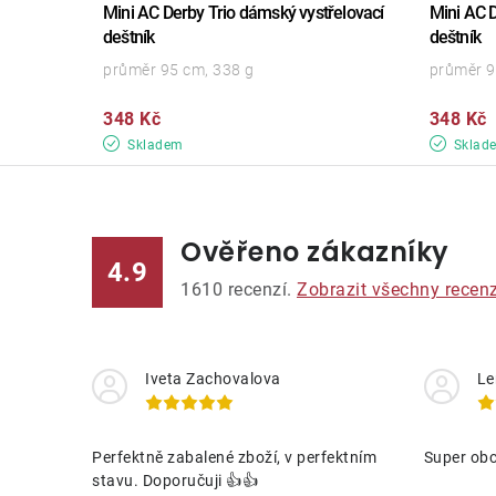
Mini AC Derby Trio dámský vystřelovací
Mini AC D
deštník
deštník
průměr 95 cm, 338 g
průměr 9
348 Kč
348 Kč
Skladem
Sklad
Ověřeno zákazníky
4.9
1610
recenzí.
Zobrazit všechny recen
Iveta Zachovalova
Le
Perfektně zabalené zboží, v perfektním
Super obc
stavu. Doporučuji 👍👍