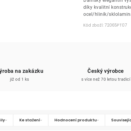
Dámský elegantní vyst
díky kvalitní konstruk
ocel/hliník/sklolamin
Kód zboží:
72065PT07
ýroba na zakázku
Český výrobce
již od 1 ks
s více než 70 letou tradicí
ily
Ke stažení
Hodnocení produktu
Souvisejí