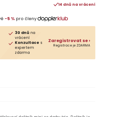
14 dnů na vrácení
vě
−5 %
pro členy
30 dnů
na
vrácení
Zaregistrovat se ›
Konzultace
s
Registrace je ZDARMA
expertem
zdarma