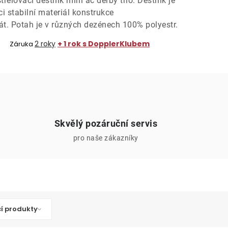
řelovací deštník mini ac derby trio. Deštník je
ci stabilní materiál konstrukce
át. Potah je v různých dezénech 100% polyestr.
2 roky
+ 1 rok s DopplerKlubem
Záruka
Skvělý pozáruční servis
pro naše zákazníky
cí produkty