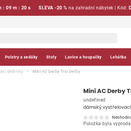
h : 09 m : 19 s
SLEVA -20 %
na zahradní nábytek | Kód:
Polstry a sedáky
Stoly
Lavice a houpačky
Lehátka
ací deštníky
Mini AC Derby Trio
Derby
Mini AC Derby T
undefined
dámský vystřelovací
Neohodn
Položka byla vyprod