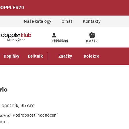
DOPPLER20
Naše katalogy
O nás
Kontakty
NÁKUPNÍ
Klub výhod
Přihlášení
KOŠÍK
Doplňky
Deštníky
Gastro produkty
Značky
Kolekce
rio
 deštník, 95 cm
Podrobnosti hodnocení
oceno
ána…