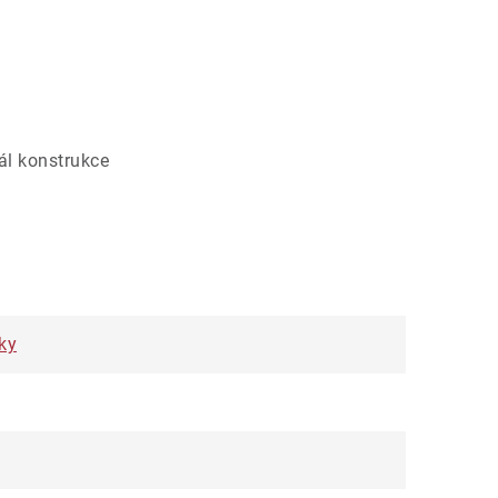
iál konstrukce
ky