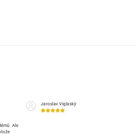
Jaroslav Viglaský
lémů. Ale
otože