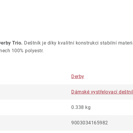
Derby Trio.
Deštník je díky kvalitní konstrukci stabilní mater
énech 100% polyestr.
Derby
Dámské vystřelovací deštní
0.338 kg
9003034165982