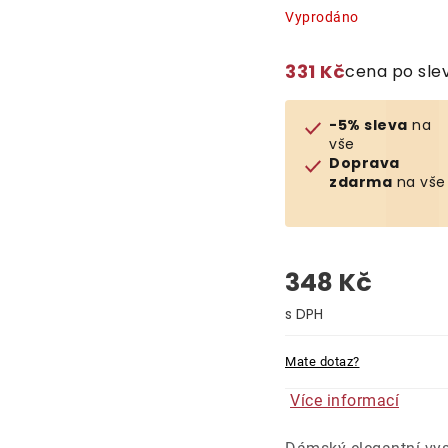
Vyprodáno
331 Kč
cena po sle
-5% sleva
na
vše
Doprava
zdarma
na vše
348 Kč
Měrná cena:
Mate dotaz?
Více informací