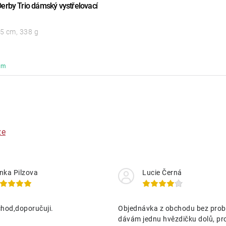
erby Trio dámský vystřelovací
5 cm, 338 g
em
ze
nka Pilzova
Lucie Černá
hod,doporučuji.
Objednávka z obchodu bez prob
dávám jednu hvězdičku dolů, pr