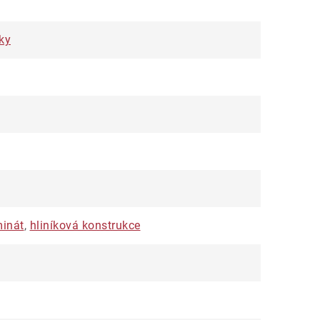
ky
minát
,
hliníková konstrukce