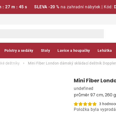
h : 27 m : 44 s
SLEVA -20 %
na zahradní nábytek | Kód:
Polstry a sedáky
Stoly
Lavice a houpačky
Lehátka
ké deštníky
Mini Fiber London dámský skládací deštník
Dopple
Mini Fiber Lond
undefined
průměr 97 cm, 260 g
3 hodnoc
Položka byla vyprod