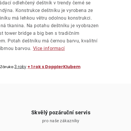
dací odlehčený deštník v trendy černé se
ndýna. Konstrukce deštníku je vyrobena ze
iníku má lehkou větru odolnou konstrukci.
bná tkanina. Na potahu deštníku je vyobrazen
 tower bridge a big ben s tradičním
. Potah deštníku má černou barvu, kvalitní
říbrnou barvou.
Více informací
3 roky
+ 1 rok s DopplerKlubem
Záruka
Skvělý pozáruční servis
pro naše zákazníky