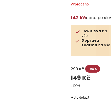
Vyprodáno
142 Kč
cena po sl
-5% sleva
na
vše
Doprava
zdarma
na vše
299 Kč
–50 %
149 Kč
Měrná cena:
Mate dotaz?