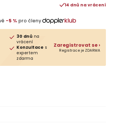
14 dnů na vrácení
evě
−5 %
pro členy
30 dnů
na
vrácení
Zaregistrovat se ›
Konzultace
s
Registrace je ZDARMA
expertem
zdarma