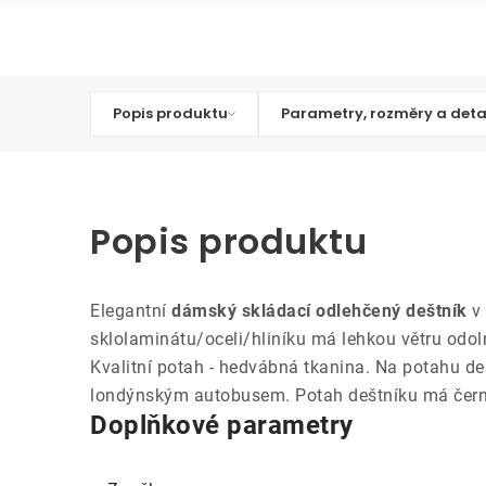
Popis produktu
Parametry, rozměry a deta
Popis produktu
Elegantní
dámský skládací odlehčený deštník
v 
sklolaminátu/oceli/hliníku má lehkou větru odol
Kvalitní potah - hedvábná tkanina. Na potahu d
londýnským autobusem. Potah deštníku má černou 
Doplňkové parametry