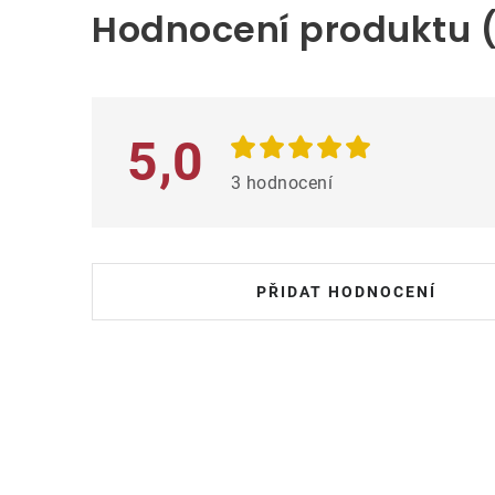
Hodnocení produktu 
p
i
s
h
5,0
o
3 hodnocení
d
n
o
PŘIDAT HODNOCENÍ
c
e
n
í