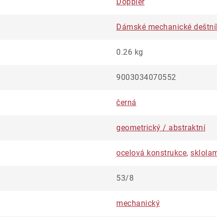
Doppler
Dámské mechanické deštní
0.26 kg
9003034070552
černá
geometrický / abstraktní
ocelová konstrukce
,
sklola
53/8
mechanický