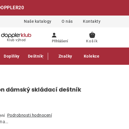
DOPPLER20
Naše katalogy
O nás
Kontakty
NÁKUPNÍ
Klub výhod
Přihlášení
KOŠÍK
Doplňky
Deštníky
Gastro produkty
Značky
Kolekce
r
on dámský skládací deštník
Podrobnosti hodnocení
ení
ána…