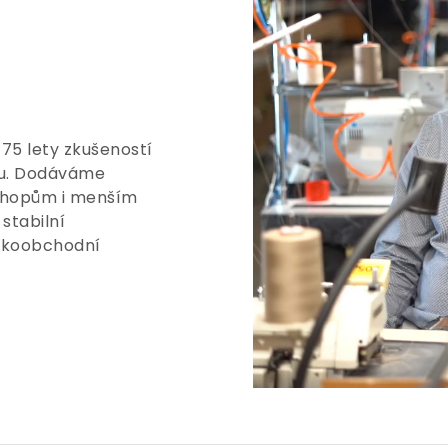
 75 lety zkušeností
tu. Dodáváme
shopům i menším
stabilní
elkoobchodní