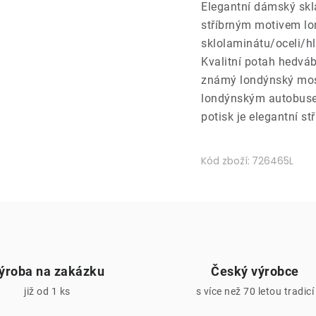
Elegantní dámský sklá
stříbrným motivem lo
sklolaminátu/oceli/hl
Kvalitní potah hedvá
známý londýnský most
londýnským autobusem
potisk je elegantní st
Kód zboží:
726465L
ýroba na zakázku
Český výrobce
již od 1 ks
s více než 70 letou tradicí