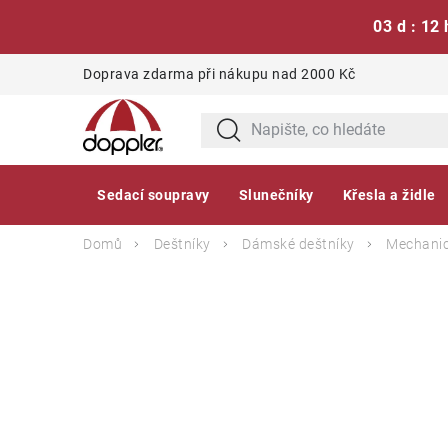
03 d : 12 
Přejít
Doprava zdarma při nákupu nad 2000 Kč
na
obsah
Sedací soupravy
Slunečníky
Křesla a židle
Domů
Deštníky
Dámské deštníky
Mechanic