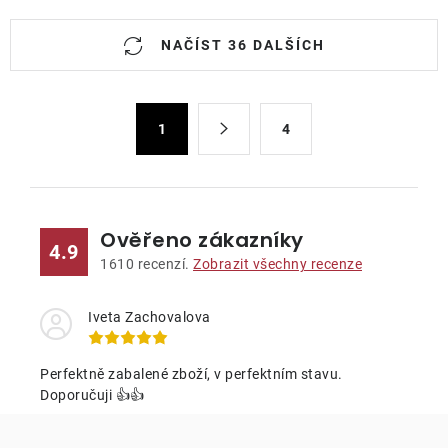
O
NAČÍST 36 DALŠÍCH
v
l
á
S
d
1
4
t
a
r
c
á
n
í
k
p
Ověřeno zákazníky
4.9
o
r
1610
recenzí.
Zobrazit všechny recenze
v
v
á
k
Iveta Zachovalova
n
y
í
v
Perfektně zabalené zboží, v perfektním stavu.
ý
Doporučuji 👍👍
p
i