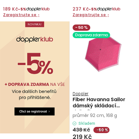
189 Kč
237 Kč
−5%
−5%
Zaregistrujte se
›
Zaregistrujte se
›
50 %
Doprava zdarma
Doppler
Fiber Havanna Sailor
dámský skládací
deštník
průměr 92 cm, 168 g
Skladem
438 Kč
−50 %
219 Kč