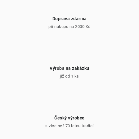
s
u
Doprava zdarma
při nákupu na 2000 Kč
Výroba na zakázku
již od 1 ks
Český výrobce
s více než 70 letou tradicí