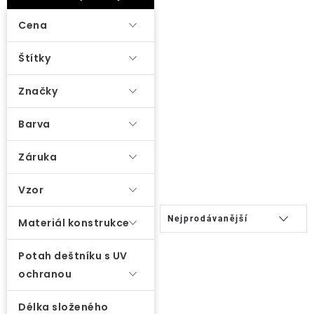
ý
Lehátka
p
Cena
i
Doplňky
Štítky
s
p
Značky
Deštníky
r
o
Barva
Gastro produkty
d
Záruka
u
Kolekce
k
Vzor
t
Ř
Prodávané značky
Nejprodávanější
ů
Materiál konstrukce
a
z
Potah deštníku s UV
Klub výhod
e
ochranou
n
Naše katalogy
í
Délka složeného