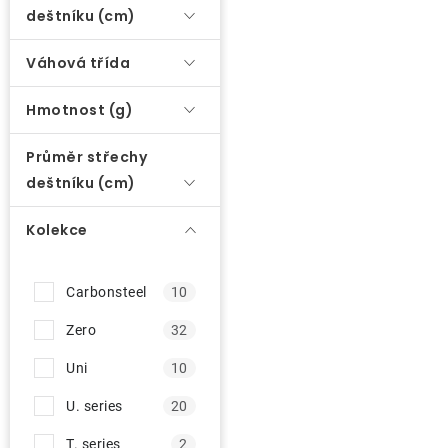
deštníku (cm)
p
O nás
r
Váhová třída
o
Kontakty
d
Hmotnost (g)
u
Průměr střechy
k
deštníku (cm)
t
ů
Kolekce
Carbonsteel
10
Zero
32
Uni
10
U. series
20
T. series
2