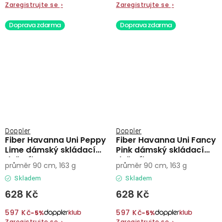
Zaregistrujte se
›
Zaregistrujte se
›
Doprava zdarma
Doprava zdarma
Doppler
Doppler
Fiber Havanna Uni Peppy
Fiber Havanna Uni Fancy
Lime dámský skládací
Pink dámský skládací
deštník
deštník
průměr 90 cm, 163 g
průměr 90 cm, 163 g
Skladem
Skladem
628 Kč
628 Kč
597 Kč
597 Kč
−5%
−5%
Zaregistrujte se
›
Zaregistrujte se
›