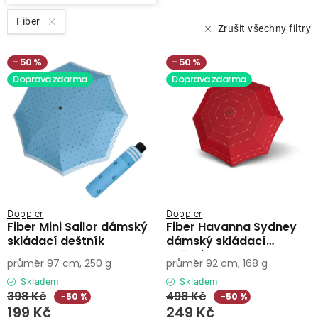
Fiber
Zrušit všechny filtry
50 %
50 %
Doprava zdarma
Doprava zdarma
Doppler
Doppler
Fiber Mini Sailor dámský
Fiber Havanna Sydney
skládací deštník
dámský skládací
deštník
průměr 97 cm, 250 g
průměr 92 cm, 168 g
Skladem
Skladem
398 Kč
498 Kč
−50 %
−50 %
199 Kč
249 Kč