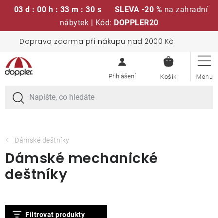
03 d : 00 h : 33 m : 29 s
SLEVA -20 %
na zahradní
nábytek | Kód:
DOPPLER20
Přejít
Doprava zdarma při nákupu nad 2000 Kč
Sedací soupravy
na
NÁKUPN
obsah
KOŠÍK
Slunečníky
Křesla a židle
Polstry a sedáky
Dámské deštníky
Dámské mechanické
Stoly
deštníky
Lavice a houpačky
V
Filtrovat produkty