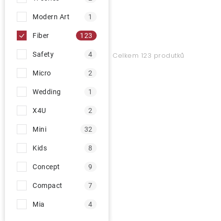
Modern Art
1
Fiber
123
Safety
4
Celkem 123 produtků
Micro
2
Wedding
1
X4U
2
Mini
32
Kids
8
Concept
9
Compact
7
Mia
4