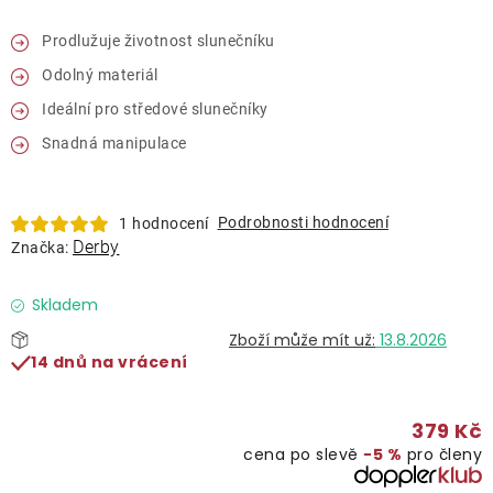
Lehátka
Prodlužuje životnost slunečníku
Odolný materiál
Doplňky
Ideální pro středové slunečníky
Deštníky
Snadná manipulace
Gastro produkty
Podrobnosti hodnocení
1 hodnocení
Derby
Značka:
Kolekce
Skladem
13.8.2026
Prodávané značky
14 dnů na vrácení
Klub výhod
379 Kč
cena po slevě
−5 %
pro členy
Naše katalogy