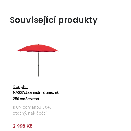
Související produkty
Doppler
NASSAU zahradní slunečník
250 cm červená
s UV ochranou 50+,
otočný, naklápěcí
2 998 Kč