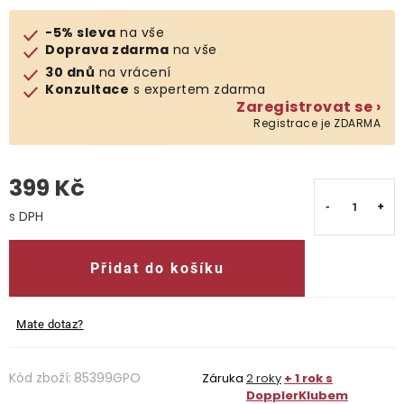
-5% sleva
na vše
O nás
Doprava zdarma
na vše
30 dnů
na vrácení
Kontakty
Konzultace
s expertem zdarma
Zaregistrovat se ›
Registrace je ZDARMA
399 Kč
Měrná cena:
Přidat do košíku
Mate dotaz?
Kód zboží:
85399GPO
Záruka
2 roky
+ 1 rok s
DopplerKlubem