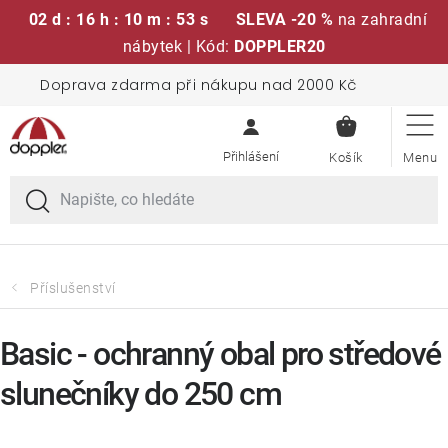
02 d : 16 h : 10 m : 53 s
SLEVA -20 %
na zahradní
nábytek | Kód:
DOPPLER20
Přejít
Doprava zdarma při nákupu nad 2000 Kč
Sedací soupravy
na
NÁKUPN
obsah
KOŠÍK
Slunečníky
Křesla a židle
Polstry a sedáky
Příslušenství
Stoly
Basic - ochranný obal pro středové
slunečníky do 250 cm
Lavice a houpačky