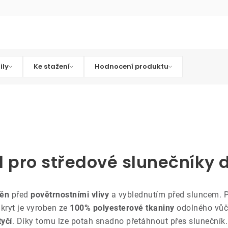
ily
Ke stažení
Hodnocení produktu
l pro středové slunečníky 
něn
před
povětrnostními vlivy
a vyblednutím před sluncem. P
kryt je vyroben ze
100% polyesterové tkaniny
odolného vů
tyčí
. Díky tomu lze potah snadno přetáhnout přes slunečník.