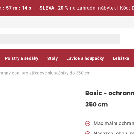
h : 57 m : 13 s
SLEVA -20 %
na zahradní nábytek | Kód:
Polstry a sedáky
Stoly
Lavice a houpačky
Lehátka
hranný obal pro středové slunečníky do 350 cm
Basic - ochrann
350 cm
Maximální ochran
Nasazení obalu r