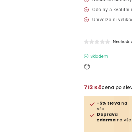
Odolný a kvalitní 
Univerzální veliko
Neohodn
Skladem
713 Kč
cena po sle
-5% sleva
na
vše
Doprava
zdarma
na vše