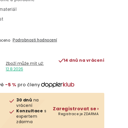
materiál
st
Podrobnosti hodnocení
oceno
14 dnů na vrácení
12.8.2026
vě
−5 %
pro členy
30 dnů
na
vrácení
Zaregistrovat se ›
Konzultace
s
Registrace je ZDARMA
expertem
zdarma