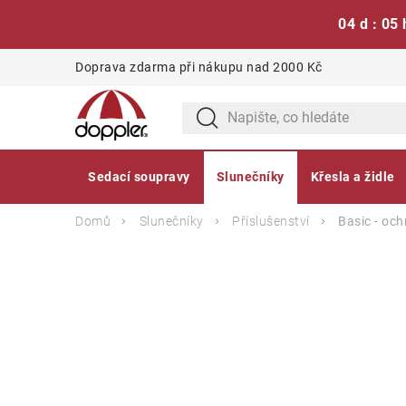
04 d : 05 
Přejít
Doprava zdarma při nákupu nad 2000 Kč
na
obsah
Sedací soupravy
Slunečníky
Křesla a židle
Domů
Slunečníky
Příslušenství
Basic - oc