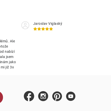
Jaroslav Viglaský
lémů. Ale
otože
od nabízí
ala jsem
tinám jako
mi již 3x