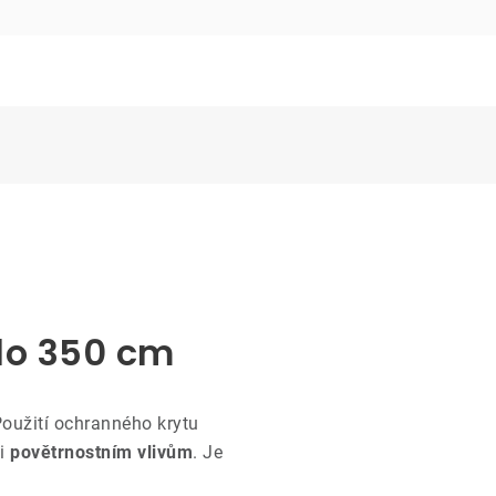
do 350 cm
oužití ochranného krytu
či
povětrnostním vlivům
. Je