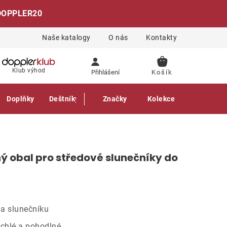
DOPPLER20
Naše katalogy
O nás
Kontakty
NÁKUPNÍ
Klub výhod
Přihlášení
KOŠÍK
Doplňky
Deštníky
Gastro produkty
Značky
Kolekce
ý obal pro středové slunečníky do
a slunečníku
ychlé a pohodlné