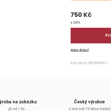
750 Kč
Měrná cena:
Př
Mate dotaz?
Kód zboží:
85399WPO
ýroba na zakázku
Český výrobce
již od 1 ks
s více než 70 letou tradicí