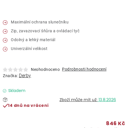
Lehátka
Doplňky
Maximální ochrana slunečníku
Zip, zavazovací šňůra a ovládací tyč
Deštníky
Odolný a lehký materiál
Univerzální velikost
Gastro produkty
Podrobnosti hodnocení
Neohodnoceno
Kolekce
Derby
Značka:
Prodávané značky
Skladem
13.8.2026
14 dnů na vrácení
Klub výhod
846 Kč
Naše katalogy