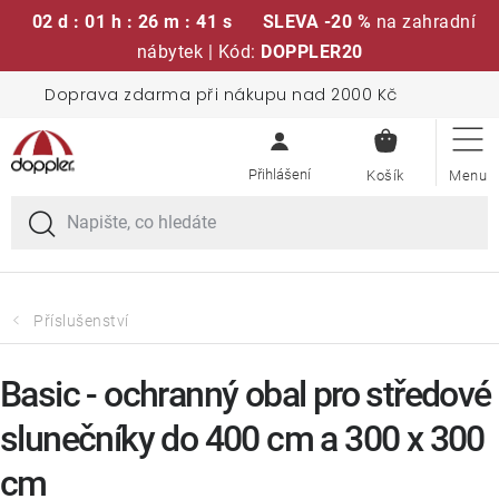
02 d : 01 h : 26 m : 40 s
SLEVA -20 %
na zahradní
nábytek | Kód:
DOPPLER20
Přejít
Doprava zdarma při nákupu nad 2000 Kč
Sedací soupravy
na
NÁKUPN
obsah
KOŠÍK
Slunečníky
Křesla a židle
Polstry a sedáky
Příslušenství
Stoly
Basic - ochranný obal pro středové
slunečníky do 400 cm a 300 x 300
Lavice a houpačky
cm