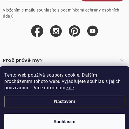
Vložením e-mailu souhlasíte s
podmínkami ochrany osobních
údajů
Z
á
Proč právě my?
p
a
O nás
Důležité odkazy
Tento web používá soubory cookie. Dalším
Recenze
t
procházením tohoto webu vyjadřujete souhlas s jejich
Velkoobchod
í
používáním.. Více informací
zde
.
O nákupu
Vzorková prodejna
Vrácení a reklamace
Kontakty
Nastavení
Kontakty
Obchodní podmínky
Kariéra
Podmínky věrnostního programu
Blog
Doppler CZ spol. s.r.o.,
Doppler klub
Trocnovská 70, 374 01
Souhlasím
Copyright 2026
DOPPLER CZ spol. s r.o.
. Všechna práva vyhrazena.
Trhové Sviny
Kolekce
Vytvořil Shoptet
Upravil ROIMARK