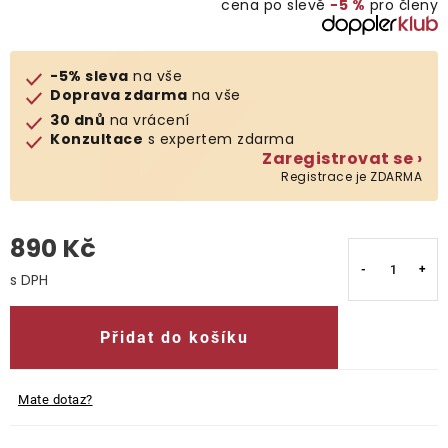
cena po slevě
−5 %
pro členy
O nás
-5% sleva
na vše
Kontakty
Doprava zdarma
na vše
30 dnů
na vrácení
Konzultace
s expertem zdarma
Zaregistrovat se ›
Registrace je ZDARMA
890 Kč
Měrná cena:
Přidat do košíku
Mate dotaz?