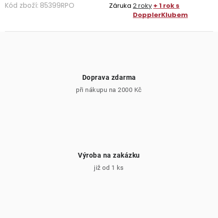
Kód zboží:
85399RPO
Záruka
2 roky
+ 1 rok s
DopplerKlubem
Doprava zdarma
při nákupu na 2000 Kč
Výroba na zakázku
již od 1 ks