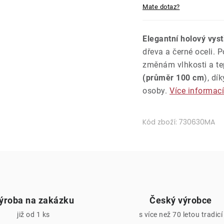
Mate dotaz?
Elegantní holový vyst
dřeva a černé oceli. 
změnám vlhkosti a tep
(průměr 100 cm
), dí
osoby.
Více informací
Kód zboží:
730630MA
ýroba na zakázku
Český výrobce
již od 1 ks
s více než 70 letou tradicí