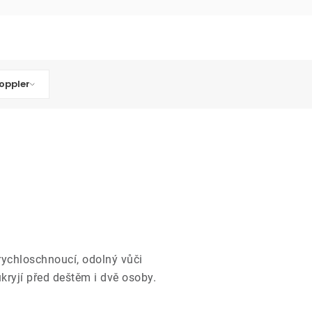
oppler
 rychloschnoucí, odolný vůči
kryjí před deštěm i dvě osoby.