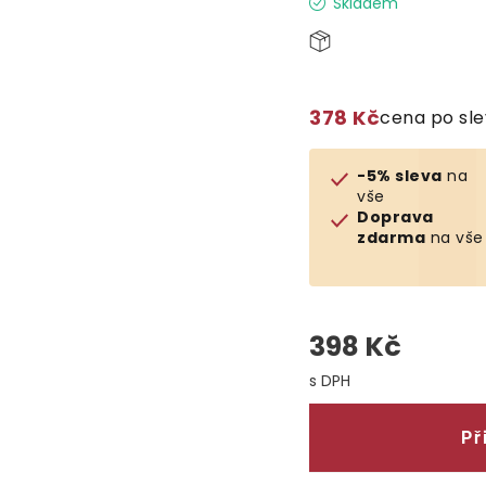
Skladem
378 Kč
cena po sl
-5% sleva
na
vše
Doprava
zdarma
na vše
398 Kč
Měrná cena:
Př