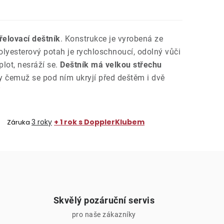
řelovací deštník
. Konstrukce je vyrobená ze
Polyesterový potah je rychloschnoucí, odolný vůči
lot, nesráží se.
Deštník má velkou střechu
ky čemuž se pod ním ukryjí před deštěm i dvě
3 roky
+ 1 rok s DopplerKlubem
Záruka
Skvělý pozáruční servis
pro naše zákazníky