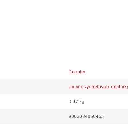
Doppler
Unisex vystřelovací deštník
0.42 kg
9003034050455