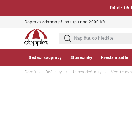
04 d : 05 
Přejít
Doprava zdarma při nákupu nad 2000 Kč
na
obsah
Sedací soupravy
Slunečníky
Křesla a židle
Domů
Deštníky
Unisex deštníky
Vystřelova