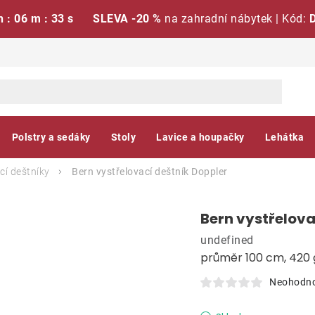
h : 06 m : 32 s
SLEVA -20 %
na zahradní nábytek | Kód:
Polstry a sedáky
Stoly
Lavice a houpačky
Lehátka
cí deštníky
Bern vystřelovací deštník
Doppler
Bern vystřelova
undefined
průměr 100 cm, 420 
Neohodn