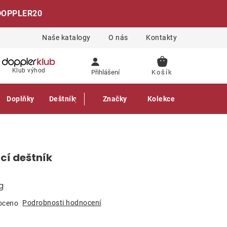
DOPPLER20
Naše katalogy
O nás
Kontakty
NÁKUPNÍ
Klub výhod
Přihlášení
KOŠÍK
Doplňky
Deštníky
Gastro produkty
Značky
Kolekce
cí deštník
g
Podrobnosti hodnocení
oceno