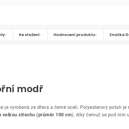
ily
Ke stažení
Hodnocení produktu
Značka D
ořní modř
ce je vyrobená ze dřeva a černé oceli. Polyesterový potah je
á velkou střechu (průměr 100 cm
), díky čemuž se pod ním u