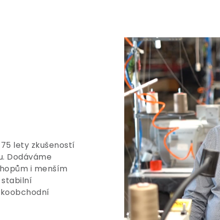
 75 lety zkušeností
tu. Dodáváme
shopům i menším
stabilní
elkoobchodní