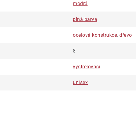
modrá
plná barva
ocelová konstrukce
,
dřevo
8
vystřelovací
unisex