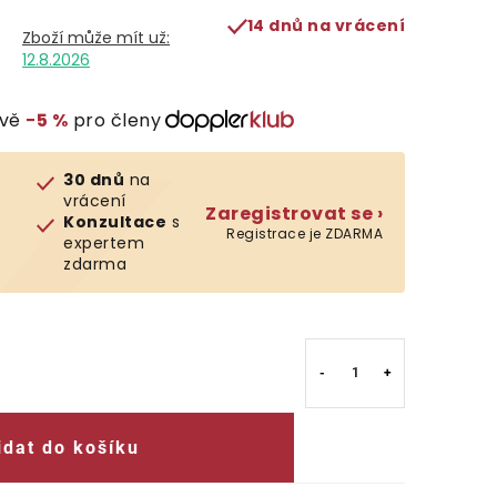
14 dnů na vrácení
12.8.2026
evě
−5 %
pro členy
30 dnů
na
vrácení
Zaregistrovat se ›
Konzultace
s
Registrace je ZDARMA
expertem
zdarma
idat do košíku