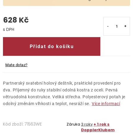
O nás
628 Kč
Kontakty
Měrná cena:
Přidat do košíku
Mate dotaz?
Partnerský svatební holový deštník, praktické provedení pro
dva. Příjemný do ruky stabilní odolná kostra z oceli. Pevná
větruodolná konstrukce. Veliká střecha. Polyesterový potah je
odolný změnám vlhkosti a teplot, nesráží se.
Více informací
Kód zboží:
71563WE
Záruka
3 roky
+ 1 rok s
DopplerKlubem