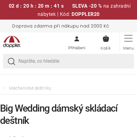
02 d : 20 h : 20 m : 41 s
SLEVA -20 %
na zahradní
nábytek | Kód:
DOPPLER20
Přejít
Doprava zdarma při nákupu nad 2000 Kč
Sedací soupravy
na
NÁKUPN
obsah
KOŠÍK
Slunečníky
Křesla a židle
Polstry a sedáky
Mechanické deštníky
Stoly
Big Wedding dámský skládací
deštník
Lavice a houpačky