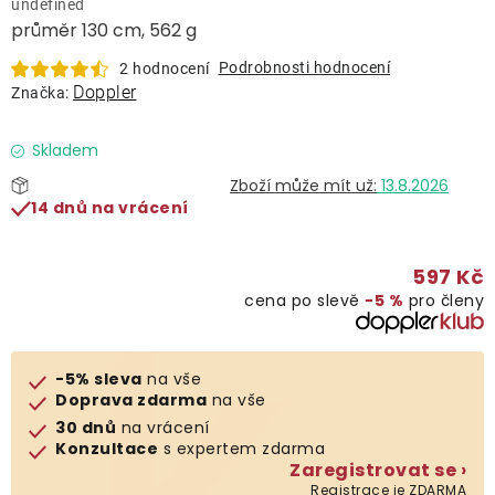
undefined
Lehátka
průměr 130 cm, 562 g
Podrobnosti hodnocení
2 hodnocení
Doplňky
Doppler
Značka:
Deštníky
Skladem
13.8.2026
14 dnů na vrácení
Gastro produkty
597 Kč
Kolekce
cena po slevě
−5 %
pro členy
Prodávané značky
-5% sleva
na vše
Doprava zdarma
na vše
Klub výhod
30 dnů
na vrácení
Konzultace
s expertem zdarma
Zaregistrovat se ›
Naše katalogy
Registrace je ZDARMA