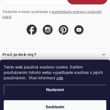
Vložením e-mailu souhlasíte s
podmínkami ochrany osobních
údajů
Z
á
Proč právě my?
p
a
O nás
Důležité odkazy
Tento web používá soubory cookie. Dalším
Recenze
t
procházením tohoto webu vyjadřujete souhlas s jejich
Velkoobchod
í
používáním.. Více informací
zde
.
O nákupu
Vzorková prodejna
Vrácení a reklamace
Kontakty
Nastavení
Kontakty
Obchodní podmínky
Kariéra
Podmínky věrnostního programu
Blog
Doppler CZ spol. s.r.o.,
Doppler klub
Trocnovská 70, 374 01
Souhlasím
Copyright 2026
DOPPLER CZ spol. s r.o.
. Všechna práva vyhrazena.