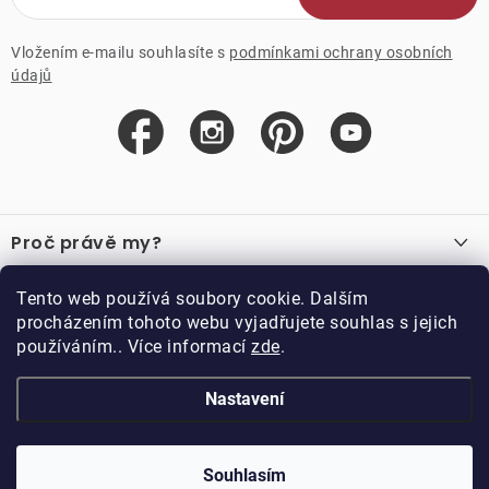
Vložením e-mailu souhlasíte s
podmínkami ochrany osobních
údajů
Z
á
Proč právě my?
p
a
O nás
Důležité odkazy
Tento web používá soubory cookie. Dalším
Recenze
t
procházením tohoto webu vyjadřujete souhlas s jejich
Velkoobchod
í
používáním.. Více informací
zde
.
O nákupu
Vzorková prodejna
Vrácení a reklamace
Kontakty
Nastavení
Kontakty
Obchodní podmínky
Kariéra
Podmínky věrnostního programu
Blog
Doppler CZ spol. s.r.o.,
Doppler klub
Trocnovská 70, 374 01
Souhlasím
Copyright 2026
DOPPLER CZ spol. s r.o.
. Všechna práva vyhrazena.