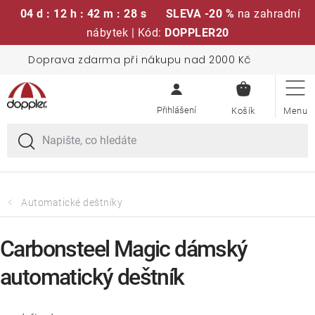
04 d : 12 h : 42 m : 28 s
SLEVA -20 %
na zahradní
nábytek | Kód:
DOPPLER20
Přejít
Doprava zdarma při nákupu nad 2000 Kč
Sedací soupravy
na
NÁKUPN
obsah
KOŠÍK
Slunečníky
Křesla a židle
Polstry a sedáky
Automatické deštníky
Stoly
Carbonsteel Magic dámský
automatický deštník
Lavice a houpačky