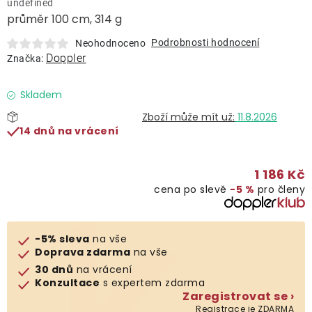
undefined
Lehátka
průměr 100 cm, 314 g
Podrobnosti hodnocení
Neohodnoceno
Doplňky
Doppler
Značka:
Deštníky
Skladem
11.8.2026
14 dnů na vrácení
Gastro produkty
1 186 Kč
Kolekce
cena po slevě
−5 %
pro členy
Prodávané značky
-5% sleva
na vše
Doprava zdarma
na vše
Klub výhod
30 dnů
na vrácení
Konzultace
s expertem zdarma
Zaregistrovat se ›
Naše katalogy
Registrace je ZDARMA