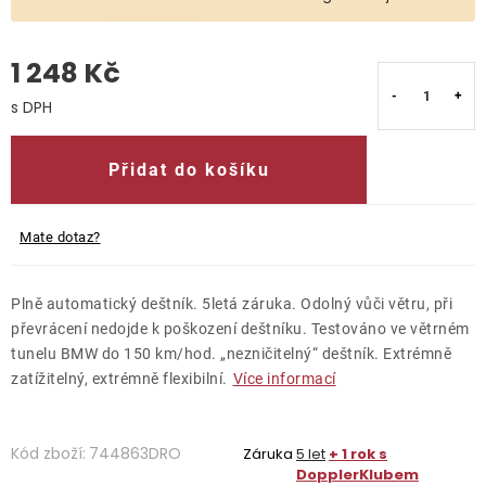
O nás
1 248 Kč
Kontakty
Měrná cena:
Přidat do košíku
Mate dotaz?
Plně automatický deštník. 5letá záruka. Odolný vůči větru, při
převrácení nedojde k poškození deštníku. Testováno ve větrném
tunelu BMW do 150 km/hod. „nezničitelný“ deštník. Extrémně
zatížitelný, extrémně flexibilní.
Více informací
Kód zboží:
744863DRO
Záruka
5 let
+ 1 rok s
DopplerKlubem