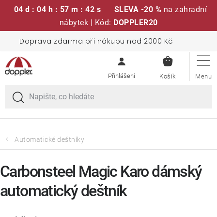
04 d : 04 h : 57 m : 42 s
SLEVA -20 %
na zahradní
nábytek | Kód:
DOPPLER20
Přejít
Doprava zdarma při nákupu nad 2000 Kč
Sedací soupravy
na
NÁKUPN
obsah
KOŠÍK
Slunečníky
Křesla a židle
Polstry a sedáky
Automatické deštníky
Stoly
Carbonsteel Magic Karo dámský
automatický deštník
Lavice a houpačky