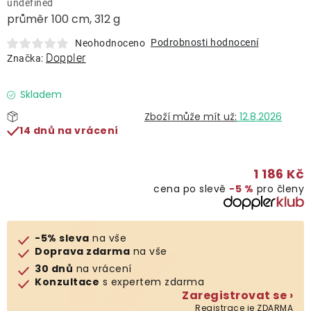
undefined
Lehátka
průměr 100 cm, 312 g
Podrobnosti hodnocení
Neohodnoceno
Doplňky
Doppler
Značka:
Deštníky
Skladem
12.8.2026
14 dnů na vrácení
Gastro produkty
1 186 Kč
Kolekce
cena po slevě
−5 %
pro členy
Prodávané značky
-5% sleva
na vše
Doprava zdarma
na vše
Klub výhod
30 dnů
na vrácení
Konzultace
s expertem zdarma
Zaregistrovat se ›
Naše katalogy
Registrace je ZDARMA