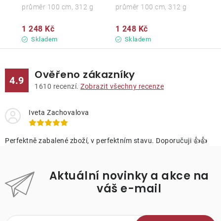
průměr 100 cm, 312 g
průměr 100 cm, 312 g
1 248 Kč
1 248 Kč
Skladem
Skladem
Ověřeno zákazníky
4.9
1610
recenzí.
Zobrazit všechny recenze
Iveta Zachovalova
Perfektně zabalené zboží, v perfektním stavu. Doporučuji 👍👍
Aktuální novinky a akce na
váš e-mail