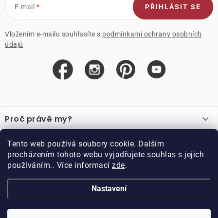
E-mail
PŘIHLÁSIT SE
Vložením e-mailu souhlasíte s
podmínkami ochrany osobních
údajů
Z
á
Proč právě my?
p
a
O nás
Důležité odkazy
Tento web používá soubory cookie. Dalším
Recenze
t
procházením tohoto webu vyjadřujete souhlas s jejich
Velkoobchod
í
používáním.. Více informací
zde
.
O nákupu
Vzorková prodejna
Vrácení a reklamace
Kontakty
Nastavení
Kontakty
Obchodní podmínky
Kariéra
Podmínky věrnostního programu
Blog
Doppler CZ spol. s.r.o.,