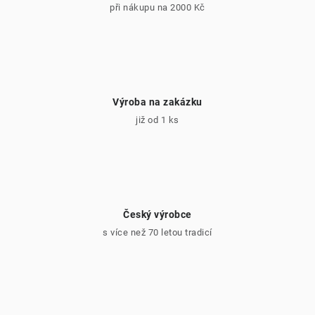
ý
při nákupu na 2000 Kč
p
i
s
u
Výroba na zakázku
již od 1 ks
Český výrobce
s více než 70 letou tradicí