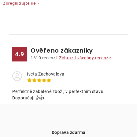
Zaregistrujte se
›
O
v
l
Ověřeno zákazníky
á
4.9
d
1610
recenzí.
Zobrazit všechny recenze
a
c
Iveta Zachovalova
í
p
Perfektně zabalené zboží, v perfektním stavu.
r
Doporučuji 👍👍
v
k
y
v
Doprava zdarma