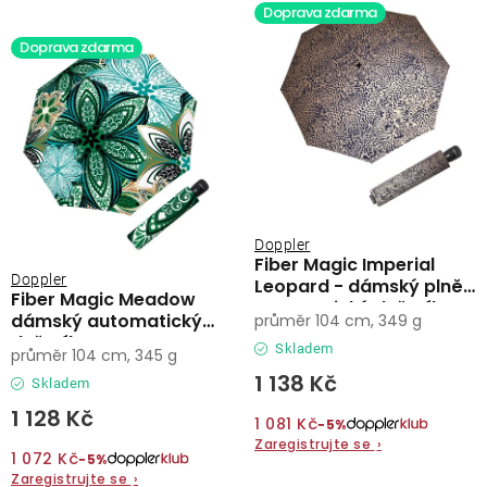
Doprava zdarma
Doprava zdarma
Doppler
Fiber Magic Imperial
Doppler
Leopard - dámský plně
Fiber Magic Meadow
automatický deštník
dámský automatický
průměr 104 cm, 349 g
deštník
Skladem
průměr 104 cm, 345 g
1 138 Kč
Skladem
1 128 Kč
1 081 Kč
−5%
Zaregistrujte se
›
1 072 Kč
−5%
Zaregistrujte se
›