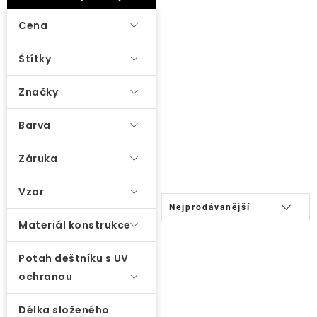
ý
Lehátka
p
Cena
i
Doplňky
Štítky
s
p
Značky
Deštníky
r
o
Barva
Gastro produkty
d
Záruka
u
Kolekce
k
Vzor
Ř
t
Nejprodávanější
a
Prodávané značky
ů
Materiál konstrukce
z
e
Potah deštníku s UV
Klub výhod
n
ochranou
í
Naše katalogy
Délka složeného