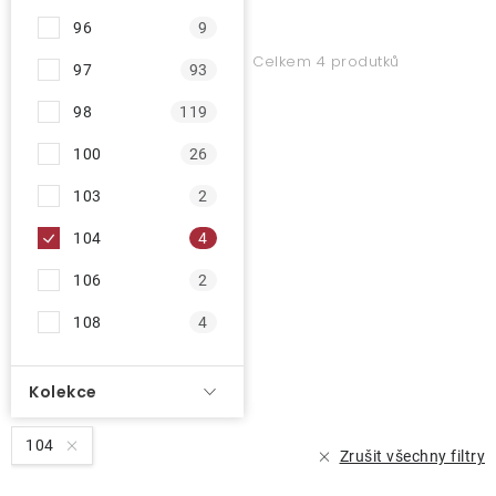
96
9
Celkem 4 produtků
97
93
98
119
100
26
103
2
104
4
106
2
108
4
Kolekce
104
Zrušit všechny filtry