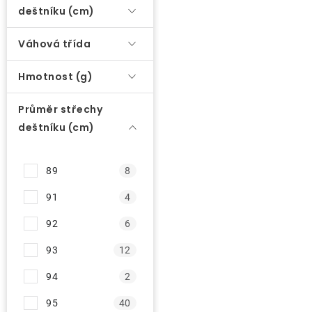
p
deštníku (cm)
r
O nás
o
Váhová třída
d
Kontakty
Hmotnost (g)
u
k
Průměr střechy
t
deštníku (cm)
ů
89
8
91
4
92
6
93
12
94
2
95
40