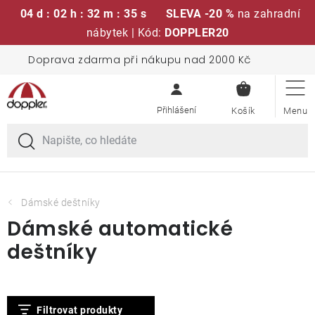
04 d : 02 h : 32 m : 35 s
SLEVA -20 %
na zahradní
nábytek | Kód:
DOPPLER20
Přejít
Doprava zdarma při nákupu nad 2000 Kč
Sedací soupravy
na
NÁKUPN
obsah
KOŠÍK
Slunečníky
Křesla a židle
Polstry a sedáky
Dámské deštníky
Dámské automatické
Stoly
deštníky
Lavice a houpačky
V
Filtrovat produkty