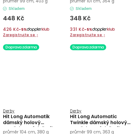
průměr 99 cm, 403 g
průměr 101 cm, 364 g
Skladem
Skladem
448 Kč
348 Kč
426 Kč
331 Kč
−5%
−5%
Zaregistrujte se
›
Zaregistrujte se
›
Doprava zdarma
Doprava zdarma
Derby
Derby
Hit Long Automatik
Hit Long Automatic
dámský holový
Twinkle dámský holový
vystřelovací deštník
vystřelovací deštník
průměr 104 cm, 380 g
průměr 99 cm, 363 g