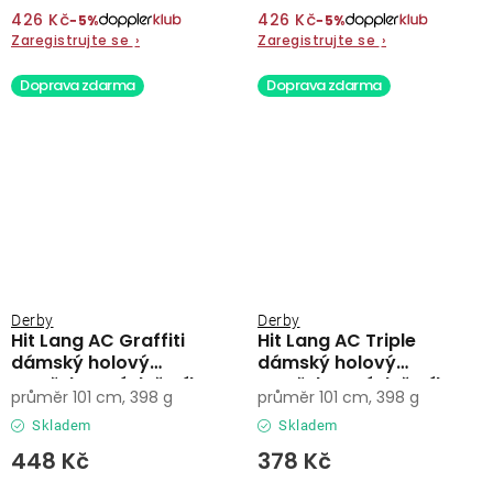
426 Kč
426 Kč
−5%
−5%
Zaregistrujte se
›
Zaregistrujte se
›
Doprava zdarma
Doprava zdarma
Derby
Derby
Hit Lang AC Graffiti
Hit Lang AC Triple
dámský holový
dámský holový
vystřelovací deštník
vystřelovací deštník
průměr 101 cm, 398 g
průměr 101 cm, 398 g
Skladem
Skladem
448 Kč
378 Kč