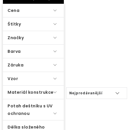
ý
Lehátka
p
Cena
i
Doplňky
Štítky
s
p
Značky
Deštníky
r
o
Barva
Gastro produkty
d
Záruka
u
Kolekce
k
Vzor
t
Ř
Prodávané značky
ů
Materiál konstrukce
Nejprodávanější
a
z
Potah deštníku s UV
Klub výhod
ochranou
e
n
Naše katalogy
Délka složeného