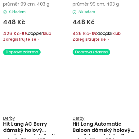
vystřelovací deštník
vystřelovací deštník
průměr 99 cm, 403 g
průměr 99 cm, 403 g
Skladem
Skladem
448 Kč
448 Kč
426 Kč
426 Kč
−5%
−5%
Zaregistrujte se
›
Zaregistrujte se
›
Doprava zdarma
Doprava zdarma
Derby
Derby
Hit Lang AC Berry
Hit Long Automatic
dámský holový
Baloon dámský holový
vystřelovací deštník
vystřelovací deštník