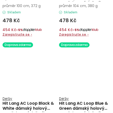
vystřelovací deštník
průměr 100 cm, 372 g
průměr 104 cm, 380 g
Skladem
Skladem
478 Kč
478 Kč
454 Kč
454 Kč
−5%
−5%
Zaregistrujte se
›
Zaregistrujte se
›
Doprava zdarma
Doprava zdarma
Derby
Derby
Hit Lang AC Loop Black &
Hit Lang AC Loop Blue &
White dámský holový
Green dámský holový