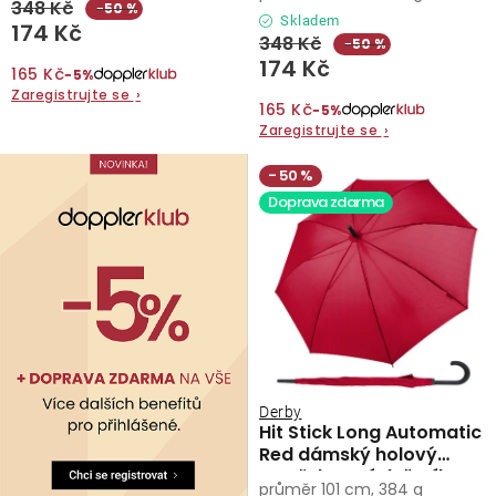
348 Kč
−50 %
Skladem
174 Kč
348 Kč
−50 %
174 Kč
165 Kč
−5%
Zaregistrujte se
›
165 Kč
−5%
Zaregistrujte se
›
50 %
Doprava zdarma
Derby
Hit Stick Long Automatic
Red dámský holový
vystřelovací deštník
průměr 101 cm, 384 g