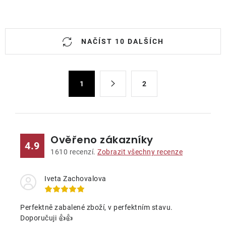
O
NAČÍST 10 DALŠÍCH
v
l
á
S
d
1
2
t
a
r
c
á
n
í
k
p
Ověřeno zákazníky
4.9
o
r
1610
recenzí.
Zobrazit všechny recenze
v
v
á
k
Iveta Zachovalova
n
y
í
v
Perfektně zabalené zboží, v perfektním stavu.
ý
Doporučuji 👍👍