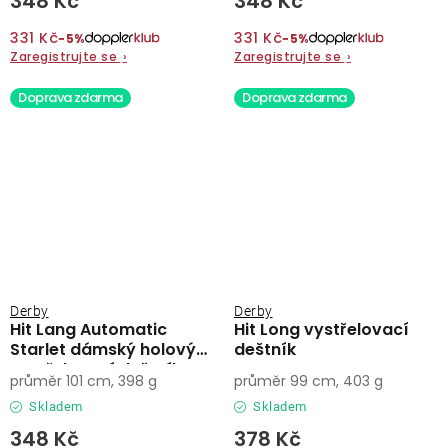
348 Kč
348 Kč
331 Kč
331 Kč
−5%
−5%
Zaregistrujte se
›
Zaregistrujte se
›
Doprava zdarma
Doprava zdarma
Derby
Derby
Hit Lang Automatic
Hit Long vystřelovací
Starlet dámský holový
deštník
vystřelovací deštník
průměr 101 cm, 398 g
průměr 99 cm, 403 g
Skladem
Skladem
348 Kč
378 Kč