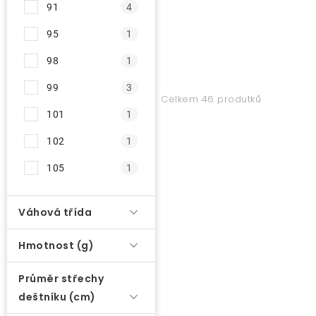
91
4
95
1
98
1
99
3
Celkem 46 produtků
101
1
102
1
105
1
Váhová třída
Hmotnost (g)
Průměr střechy
deštníku (cm)