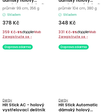
dámský holový
dámský holový
vystřelovací deštník
vystřelovací deštník
průměr 99 cm, 356 g
průměr 104 cm, 380 g
Skladem
Skladem
378 Kč
348 Kč
359 Kč
331 Kč
−5%
−5%
Zaregistrujte se
›
Zaregistrujte se
›
Doprava zdarma
Doprava zdarma
Derby
Derby
Hit Stick AC - holový
Hit Stick Automatic
vystřelovací deštník
dámský holový