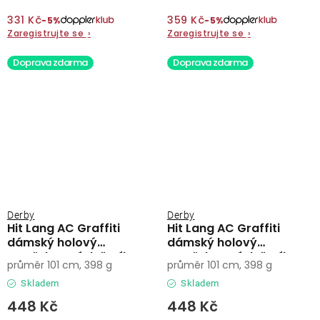
331 Kč
359 Kč
−5%
−5%
Zaregistrujte se
›
Zaregistrujte se
›
Doprava zdarma
Doprava zdarma
Derby
Derby
Hit Lang AC Graffiti
Hit Lang AC Graffiti
dámský holový
dámský holový
vystřelovací deštník
vystřelovací deštník
průměr 101 cm, 398 g
průměr 101 cm, 398 g
Skladem
Skladem
448 Kč
448 Kč