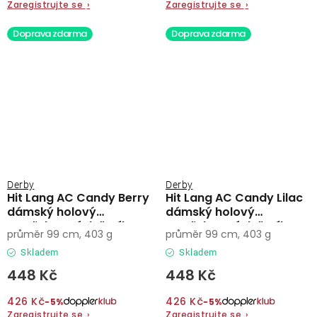
Zaregistrujte se
›
Zaregistrujte se
›
Doprava zdarma
Doprava zdarma
Derby
Derby
Hit Lang AC Candy Berry
Hit Lang AC Candy Lilac
dámský holový
dámský holový
vystřelovací deštník
vystřelovací deštník
průměr 99 cm, 403 g
průměr 99 cm, 403 g
Skladem
Skladem
448 Kč
448 Kč
426 Kč
426 Kč
−5%
−5%
Zaregistrujte se
›
Zaregistrujte se
›