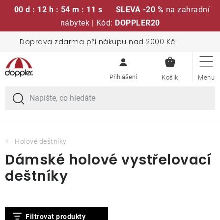
00 d : 12 h : 54 m : 10 s
SLEVA -20 %
na zahradní
nábytek | Kód:
DOPPLER20
Přejít
Doprava zdarma při nákupu nad 2000 Kč
Sedací soupravy
na
NÁKUPN
obsah
KOŠÍK
Slunečníky
Křesla a židle
Polstry a sedáky
Holové deštníky
Dámské holové vystřelovací
Stoly
deštníky
Lavice a houpačky
V
Filtrovat produkty