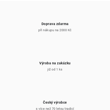
p
i
s
u
Doprava zdarma
při nákupu na 2000 Kč
Výroba na zakázku
již od 1 ks
Český výrobce
s více než 70 letou tradicí