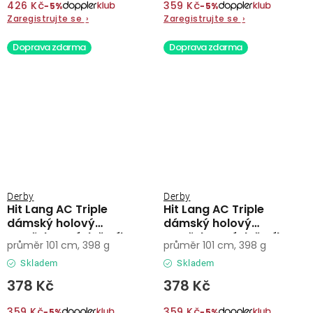
426 Kč
359 Kč
−5%
−5%
Zaregistrujte se
›
Zaregistrujte se
›
Doprava zdarma
Doprava zdarma
Derby
Derby
Hit Lang AC Triple
Hit Lang AC Triple
dámský holový
dámský holový
vystřelovací deštník
vystřelovací deštník
průměr 101 cm, 398 g
průměr 101 cm, 398 g
Skladem
Skladem
378 Kč
378 Kč
359 Kč
359 Kč
−5%
−5%