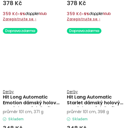
378 Kč
378 Kč
359 Kč
359 Kč
−5%
−5%
Zaregistrujte se
›
Zaregistrujte se
›
Doprava zdarma
Doprava zdarma
Derby
Derby
Hit Long Automatic
Hit Lang Automatic
Emotion dámský holový
Starlet dámský holový
vystřelovací deštník
vystřelovací deštník
průměr 101 cm, 371 g
průměr 101 cm, 398 g
Skladem
Skladem