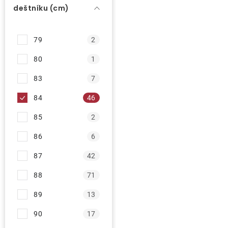
í
deštníku (cm)
p
O nás
r
79
2
o
Kontakty
d
80
1
u
83
7
k
84
46
t
ů
85
2
86
6
87
42
88
71
89
13
90
17