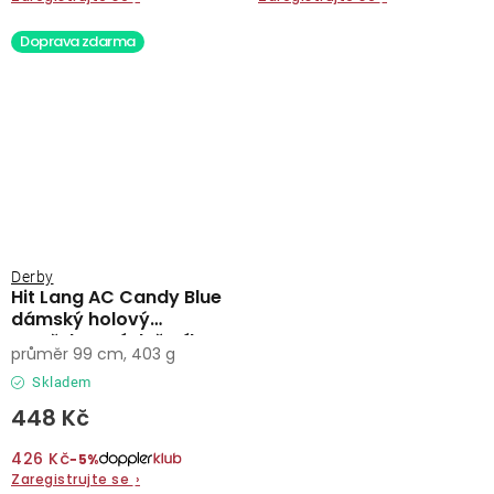
Doprava zdarma
Derby
Hit Lang AC Candy Blue
dámský holový
vystřelovací deštník
průměr 99 cm, 403 g
Skladem
448 Kč
426 Kč
−5%
Zaregistrujte se
›