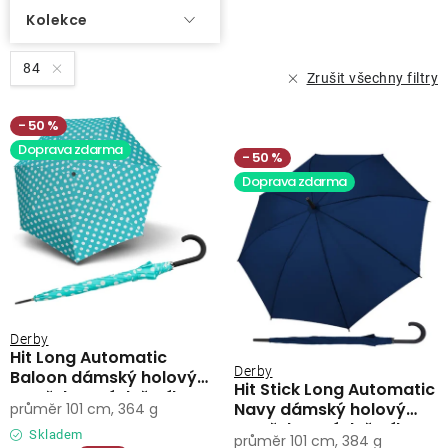
Kolekce
84
Zrušit všechny filtry
50 %
Doprava zdarma
50 %
Doprava zdarma
Derby
Hit Long Automatic
Derby
Baloon dámský holový
Hit Stick Long Automatic
vystřelovací deštník
Navy dámský holový
průměr 101 cm, 364 g
vystřelovací deštník
Skladem
průměr 101 cm, 384 g