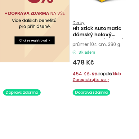
Derby
Hit Stick Automatic
dámský holový
vystřelovací deštník
průměr 104 cm, 380 g
Skladem
478 Kč
454 Kč
−5%
Zaregistrujte se
›
Doprava zdarma
Doprava zdarma