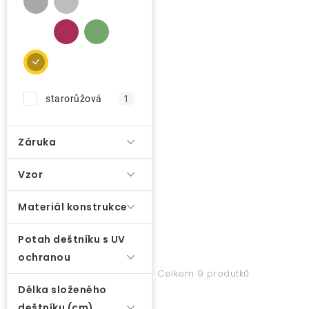
o
O nás
d
u
Kontakty
k
t
starorůžová
1
ů
Záruka
Vzor
Materiál konstrukce
Potah deštníku s UV
ochranou
Celkem 9 produtků
Délka složeného
deštníku (cm)