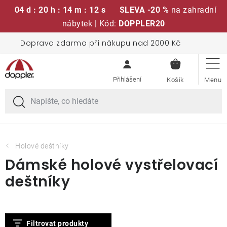
04 d : 20 h : 14 m : 11 s
SLEVA -20 %
na zahradní
nábytek | Kód:
DOPPLER20
Přejít
Doprava zdarma při nákupu nad 2000 Kč
Sedací soupravy
na
NÁKUPN
obsah
KOŠÍK
Slunečníky
Křesla a židle
Polstry a sedáky
Holové deštníky
Dámské holové vystřelovací
Stoly
deštníky
Lavice a houpačky
V
Filtrovat produkty