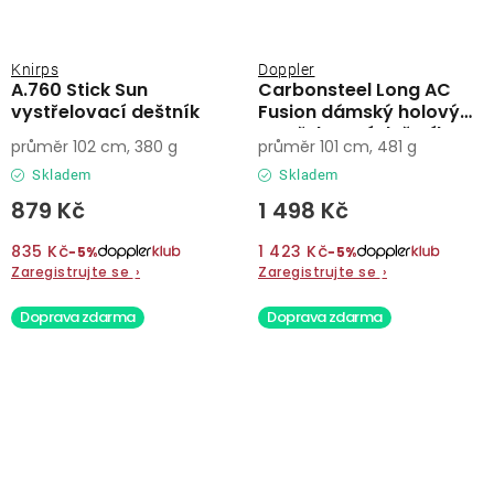
Knirps
Doppler
A.760 Stick Sun
Carbonsteel Long AC
vystřelovací deštník
Fusion dámský holový
vystřelovací deštník
průměr 102 cm, 380 g
průměr 101 cm, 481 g
Skladem
Skladem
879 Kč
1 498 Kč
835 Kč
1 423 Kč
−5%
−5%
Zaregistrujte se
›
Zaregistrujte se
›
Doprava zdarma
Doprava zdarma