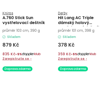
Knirps
Derby
A.760 Stick Sun
Hit Lang AC Triple
vystřelovací deštník
dámský holový
vystřelovací deštník
průměr 103 cm, 390 g
průměr 101 cm, 398 g
Skladem
Skladem
879 Kč
378 Kč
835 Kč
359 Kč
−5%
−5%
Zaregistrujte se
›
Zaregistrujte se
›
Doprava zdarma
Doprava zdarma