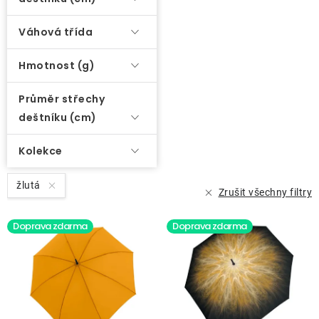
Váhová třída
Hmotnost (g)
Průměr střechy
deštníku (cm)
Kolekce
žlutá
Zrušit všechny filtry
Doprava zdarma
Doprava zdarma