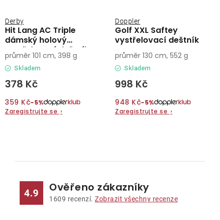
Derby
Doppler
Hit Lang AC Triple
Golf XXL Saftey
dámský holový
vystřelovací deštník
vystřelovací deštník
průměr 101 cm, 398 g
průměr 130 cm, 552 g
Skladem
Skladem
378 Kč
998 Kč
359 Kč
948 Kč
−5%
−5%
Zaregistrujte se
›
Zaregistrujte se
›
O
v
l
Ověřeno zákazníky
á
4.9
d
1609
recenzí.
Zobrazit všechny recenze
a