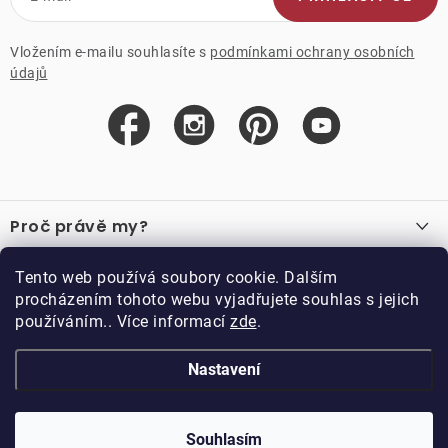
Vložením e-mailu souhlasíte s
podmínkami ochrany osobních
údajů
Z
á
Proč právě my?
p
a
O nás
Důležité odkazy
Tento web používá soubory cookie. Dalším
Recenze
t
procházením tohoto webu vyjadřujete souhlas s jejich
Velkoobchod
í
používáním.. Více informací
zde
.
O nákupu
Vzorková prodejna
Vrácení a reklamace
Kontakty
Nastavení
Kontakty
Obchodní podmínky
Kariéra
Podmínky věrnostního programu
Blog
Doppler CZ spol. s.r.o.,
Doppler klub
Trocnovská 70, 374 01
Souhlasím
Copyright 2026
DOPPLER CZ spol. s r.o.
. Všechna práva vyhrazena.