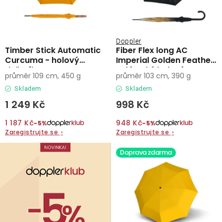
Doppler
Timber Stick Automatic
Fiber Flex long AC
Curcuma - holový
Imperial Golden Feather
deštník
- dámský holový
průměr 109 cm, 450 g
průměr 103 cm, 390 g
vystřelovací deštník
Skladem
Skladem
1 249 Kč
998 Kč
1 187 Kč
948 Kč
−5%
−5%
Zaregistrujte se
›
Zaregistrujte se
›
Doprava zdarma