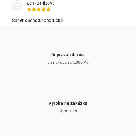
c
Lenka Pilzova
í
p
Super obchod,doporučuji.
r
v
k
y
Doprava zdarma
v
při nákupu na 2000 Kč
ý
p
i
s
u
Výroba na zakázku
již od 1 ks