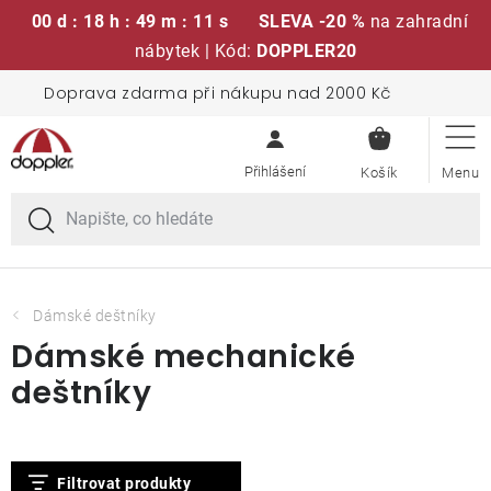
00 d : 18 h : 49 m : 11 s
SLEVA -20 %
na zahradní
nábytek | Kód:
DOPPLER20
Přejít
Doprava zdarma při nákupu nad 2000 Kč
Sedací soupravy
na
NÁKUPN
obsah
KOŠÍK
Slunečníky
Křesla a židle
Polstry a sedáky
Dámské deštníky
Dámské mechanické
Stoly
deštníky
Lavice a houpačky
V
Filtrovat produkty