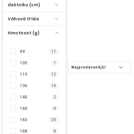
deštníku (cm)
O nás
Váhová třída
Kontakty
Hmotnost (g)
99
17
Ř
105
1
Nejprodávanější
a
115
12
z
136
14
e
n
140
2
í
160
9
p
163
35
r
o
168
8