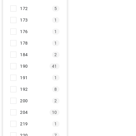
d
172
5
u
173
1
k
t
176
1
ů
178
1
184
2
190
41
191
1
192
8
200
2
204
10
219
1
220
7