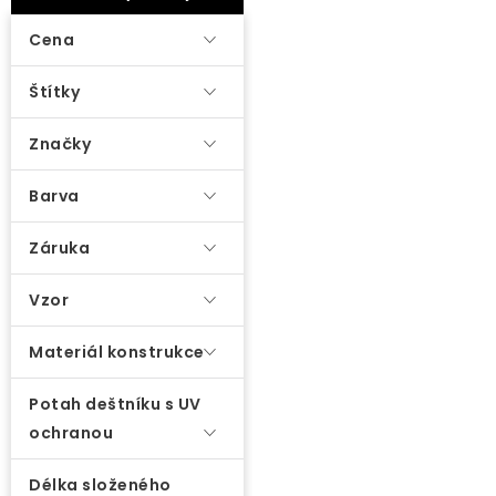
ý
Lehátka
p
Cena
i
Doplňky
Štítky
s
p
Značky
Deštníky
r
o
Barva
Gastro produkty
d
Záruka
u
Kolekce
k
Vzor
t
Prodávané značky
ů
Materiál konstrukce
Potah deštníku s UV
Klub výhod
ochranou
Naše katalogy
Délka složeného