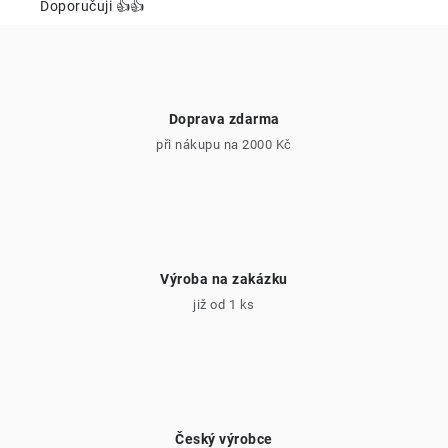
r
Doporučuji 👍👍
v
k
y
v
Doprava zdarma
ý
při nákupu na 2000 Kč
p
i
s
u
Výroba na zakázku
již od 1 ks
Český výrobce