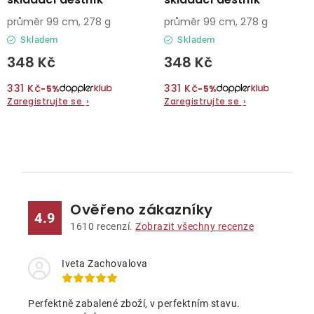
průměr 99 cm, 278 g
průměr 99 cm, 278 g
Skladem
Skladem
348 Kč
348 Kč
331 Kč
331 Kč
−5%
−5%
Zaregistrujte se
›
Zaregistrujte se
›
O
v
l
Ověřeno zákazníky
á
4.9
d
1610
recenzí.
Zobrazit všechny recenze
a
c
Iveta Zachovalova
í
p
Perfektně zabalené zboží, v perfektním stavu.