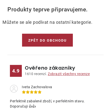
Lehátka
Produkty teprve připravujeme.
Doplňky
Můžete se ale podívat na ostatní kategorie.
Deštníky
ZPĚT DO OBCHODU
Gastro produkty
Kolekce
Ověřeno zákazníky
4.9
1610
recenzí.
Zobrazit všechny recenze
Prodávané značky
Iveta Zachovalova
Klub výhod
Perfektně zabalené zboží, v perfektním stavu.
Doporučuji 👍👍
Naše katalogy