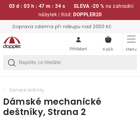
03 d : 03 h : 47 m : 34 s
SLEVA -20 %
na zahradní
nábytek | Kód:
DOPPLER20
Přejít
Doprava zdarma při nákupu nad 2000 Kč
Sedací soupravy
na
NÁKUPN
obsah
KOŠÍK
Slunečníky
Křesla a židle
Polstry a sedáky
Dámské deštníky
Dámské mechanické
Stoly
deštníky
, Strana 2
Lavice a houpačky