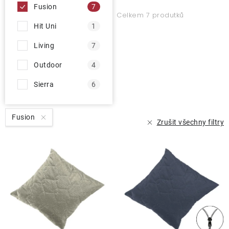
ů
Fusion
7
Celkem 7 produtků
O nás
Hit Uni
1
Kontakty
Living
7
Outdoor
4
Sierra
6
Fusion
Zrušit všechny filtry