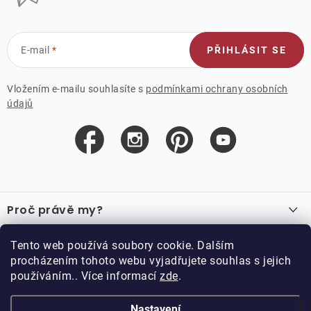
E-mail
PŘIHLÁSIT SE
Vložením e-mailu souhlasíte s
podmínkami ochrany osobních
údajů
Z
á
Proč právě my?
p
a
O nás
Důležité odkazy
Tento web používá soubory cookie. Dalším
Recenze
t
procházením tohoto webu vyjadřujete souhlas s jejich
Velkoobchod
í
používáním.. Více informací
zde
.
O nákupu
Vzorková prodejna
Vrácení a reklamace
Kontakty
Nastavení