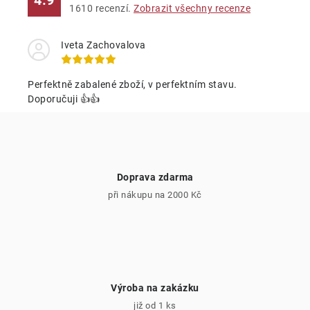
4.9
d
1610
recenzí.
Zobrazit všechny recenze
a
c
Iveta Zachovalova
í
p
Perfektně zabalené zboží, v perfektním stavu.
r
Doporučuji 👍👍
v
k
y
v
Doprava zdarma
ý
při nákupu na 2000 Kč
p
i
s
u
Výroba na zakázku
již od 1 ks