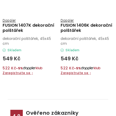
Doppler
Doppler
FUSION 1407K dekorační
FUSION 1406K dekorační
polštářek
polštářek
dekorační polštářek, 45x45
dekorační polštářek, 45x45
cm
cm
Skladem
Skladem
549 Kč
549 Kč
522 Kč
522 Kč
−5%
−5%
Zaregistrujte se
›
Zaregistrujte se
›
O
v
l
Ověřeno zákazníky
á