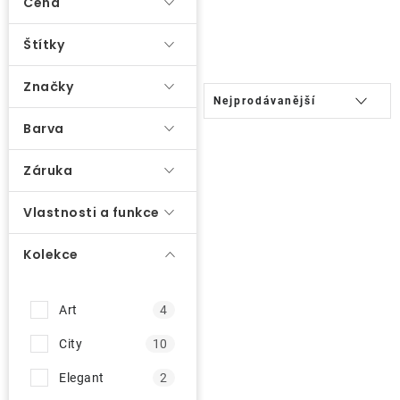
p
Cena
Lehátka
i
Štítky
s
Doplňky
p
Značky
Ř
r
Nejprodávanější
a
Deštníky
o
Barva
z
d
e
Záruka
Gastro produkty
u
n
k
Vlastnosti a funkce
í
Kolekce
t
p
ů
Kolekce
r
Prodávané značky
o
Art
4
d
Klub výhod
u
City
10
k
Elegant
2
t
Naše katalogy