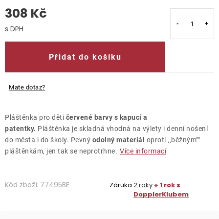
308 Kč
O nás
Měrná cena:
Kontakty
Přidat do košíku
Mate dotaz?
Pláštěnka pro děti
červené barvy s kapucí a
patentky.
Pláštěnka je skladná vhodná na výlety i denní nošení
do města i do školy. Pevný
odolný materiál
oproti ‚‚běžným""
pláštěnkám, jen tak se neprotrhne.
Více informací
Kód zboží:
77495BE
Záruka
2 roky
+ 1 rok s
DopplerKlubem