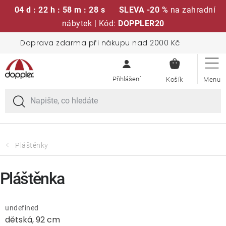
04 d : 22 h : 58 m : 27 s
SLEVA -20 %
na zahradní
nábytek | Kód:
DOPPLER20
Přejít
Doprava zdarma při nákupu nad 2000 Kč
Sedací soupravy
na
NÁKUPN
obsah
KOŠÍK
Slunečníky
Křesla a židle
Polstry a sedáky
Pláštěnky
Stoly
Pláštěnka
Lavice a houpačky
undefined
dětská, 92 cm