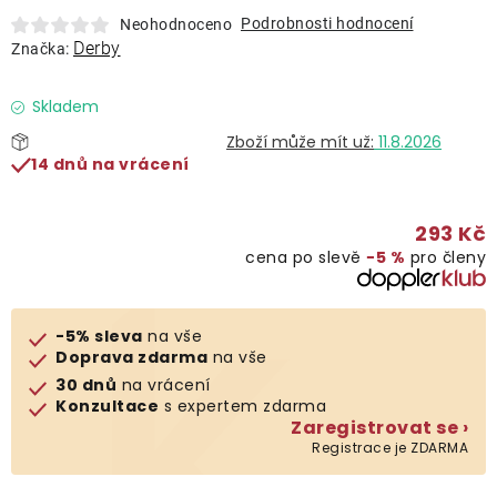
Lehátka
Podrobnosti hodnocení
Neohodnoceno
Derby
Značka:
Doplňky
Skladem
11.8.2026
Deštníky
14 dnů na vrácení
Gastro produkty
293 Kč
cena po slevě
−5 %
pro členy
Kolekce
-5% sleva
na vše
Prodávané značky
Doprava zdarma
na vše
30 dnů
na vrácení
Konzultace
s expertem zdarma
Klub výhod
Zaregistrovat se ›
Registrace je ZDARMA
Naše katalogy