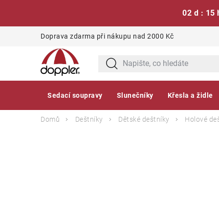
02 d : 15 
Přejít
Doprava zdarma při nákupu nad 2000 Kč
na
obsah
Sedací soupravy
Slunečníky
Křesla a židle
Domů
Deštníky
Dětské deštníky
Holové de