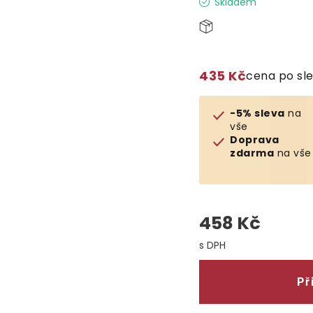
Skladem
435 Kč
cena po sl
-5% sleva
na
vše
Doprava
zdarma
na vše
458 Kč
Měrná cena:
Př