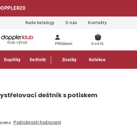
DOPPLER20
Naše katalogy
O nás
Kontakty
NÁKUPNÍ
Klub výhod
Přihlášení
KOŠÍK
Doplňky
Deštníky
Gastro produkty
Značky
Kolekce
ystřelovací deštník s potiskem
g
Podrobnosti hodnocení
oceno