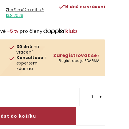
14 dnů na vrácení
13.8.2026
evě
−5 %
pro členy
30 dnů
na
vrácení
Zaregistrovat se ›
Konzultace
s
Registrace je ZDARMA
expertem
zdarma
idat do košíku