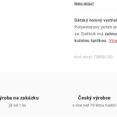
Mate dotaz?
Dětský holový vystře
Polyesterový potah je
se. Deštník má
zahnu
kulatou špičkou.
Víc
Kód zboží:
72856CZ10
ýroba na zakázku
Český výrobce
již od 1 ks
s více než 70 letou tradicí