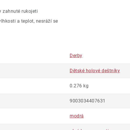
y zahnuté rukojeti
hkosti a teplot, nesráží se
Derby
Dětské holové deštníky
0.276 kg
9003034407631
modrá