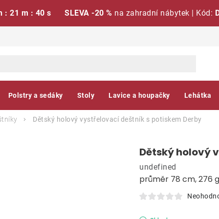
h : 21 m : 39 s
SLEVA -20 %
na zahradní nábytek | Kód:
Polstry a sedáky
Stoly
Lavice a houpačky
Lehátka
štníky
Dětský holový vystřelovací deštník s potiskem
Derby
Dětský holový v
undefined
průměr 78 cm, 276 
Neohodn