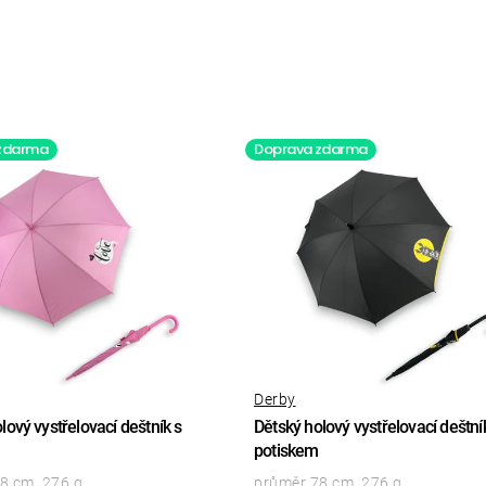
zdarma
Doprava zdarma
Derby
lový vystřelovací deštník s
Dětský holový vystřelovací deštní
potiskem
8 cm, 276 g
průměr 78 cm, 276 g