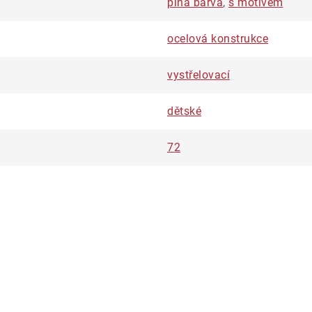
plná barva
,
s motivem
ocelová konstrukce
vystřelovací
dětské
72