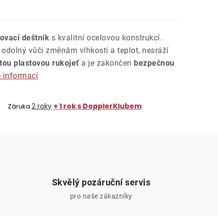
lovací deštník
s kvalitní ocelovou konstrukcí.
 odolný vůči změnám vlhkosti a teplot, nesráží
tou plastovou rukojeť
a je zakončen
bezpečnou
e informací
2 roky
+ 1 rok s DopplerKlubem
Záruka
Skvělý pozáruční servis
pro naše zákazníky