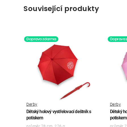
Související produkty
Doprava zdarma
Doprava 
Derby
Derby
Dětský holový vystřelovací deštník s
Dětský ho
potiskem
potiskem
průměr 78 cm, 276 g
průměr 7