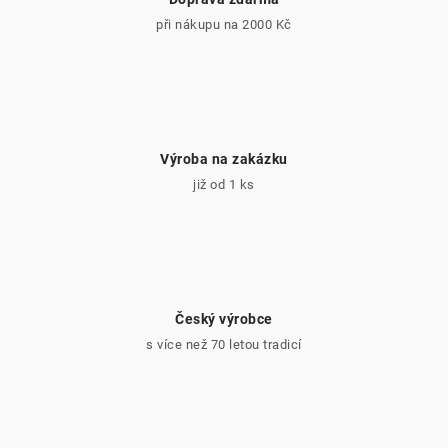
ý
při nákupu na 2000 Kč
p
i
s
u
Výroba na zakázku
již od 1 ks
Český výrobce
s více než 70 letou tradicí