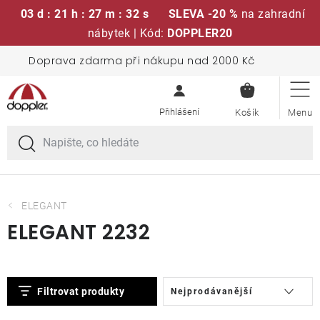
03 d : 21 h : 27 m : 32 s
SLEVA -20 %
na zahradní
nábytek | Kód:
DOPPLER20
Přejít
Doprava zdarma při nákupu nad 2000 Kč
Sedací soupravy
na
NÁKUPN
obsah
KOŠÍK
Slunečníky
Křesla a židle
Polstry a sedáky
ELEGANT
ELEGANT 2232
Stoly
V
Ř
Lavice a houpačky
Filtrovat produkty
Nejprodávanější
ý
a