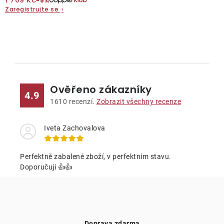
1 709 Kč
−5%
Zaregistrujte se
›
O nás
Kontakty
O
v
l
Ověřeno zákazníky
á
4.9
d
1610
recenzí.
Zobrazit všechny recenze
a
c
Iveta Zachovalova
í
p
Perfektně zabalené zboží, v perfektním stavu.
r
Doporučuji 👍👍
v
k
y
v
Doprava zdarma