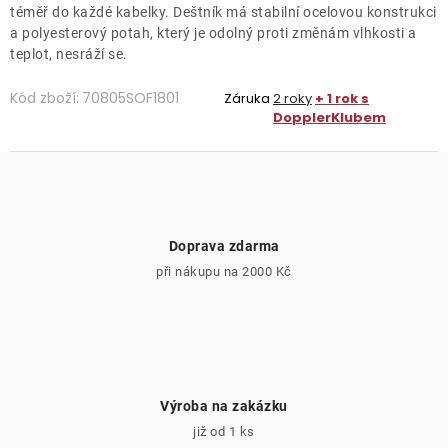
téměř do každé kabelky. Deštník má stabilní ocelovou konstrukci
a polyesterový potah, který je odolný proti změnám vlhkosti a
teplot, nesráží se.
Kód zboží:
70805SOF1801
Záruka
2 roky
+ 1 rok s
DopplerKlubem
Doprava zdarma
při nákupu na 2000 Kč
Výroba na zakázku
již od 1 ks