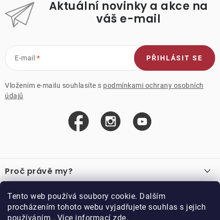
Aktuální novinky a akce na
váš e-mail
E-mail
PŘIHLÁSIT SE
Vložením e-mailu souhlasíte s
podmínkami ochrany osobních
údajů
Z
á
Proč právě my?
p
a
O nás
Důležité odkazy
Tento web používá soubory cookie. Dalším
Recenze
t
procházením tohoto webu vyjadřujete souhlas s jejich
Velkoobchod
í
používáním.. Více informací
zde
.