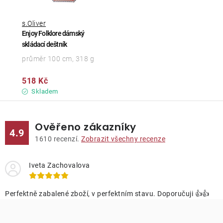
s.Oliver
Enjoy Folklore dámský
skládací deštník
průměr 100 cm, 318 g
518 Kč
Skladem
Ověřeno zákazníky
4.9
1610
recenzí.
Zobrazit všechny recenze
Iveta Zachovalova
Perfektně zabalené zboží, v perfektním stavu. Doporučuji 👍👍