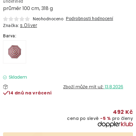
undefined
Lehátka
průměr 100 cm, 318 g
Podrobnosti hodnocení
Neohodnoceno
Doplňky
s.Oliver
Značka:
Deštníky
Gastro produkty
Kolekce
Skladem
13.8.2026
14 dnů na vrácení
Prodávané značky
492 Kč
Klub výhod
cena po slevě
−5 %
pro členy
Naše katalogy