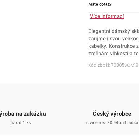
Mate dotaz?
Více informací
Elegantní dámský sklá
zaujme i svou velikos
kabelky. Konstrukce z
změnám vlhkosti a tep
Kód zboží:
70805SOM19
ýroba na zakázku
Český výrobce
již od 1 ks
s více než 70 letou tradicí