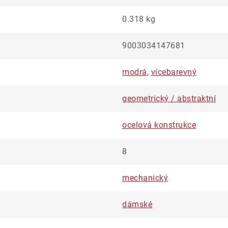
0.318 kg
9003034147681
modrá
,
vícebarevný
geometrický / abstraktní
ocelová konstrukce
8
mechanický
dámské