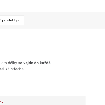
cí produkty
25 cm délky
se vejde do každé
Veliká střecha.
ky