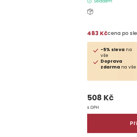
Skladem
483 Kč
cena po sl
-5% sleva
na
vše
Doprava
zdarma
na vše
508 Kč
Měrná cena:
Př