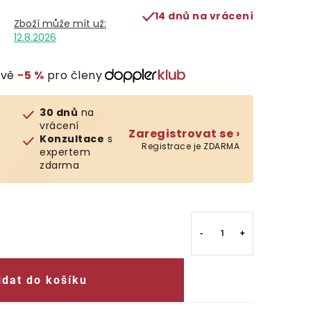
14 dnů na vrácení
12.8.2026
evě
−5 %
pro členy
30 dnů
na
vrácení
Zaregistrovat se ›
Konzultace
s
Registrace je ZDARMA
expertem
zdarma
idat do košíku