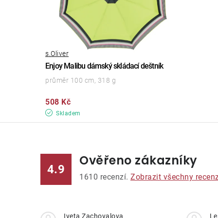
s.Oliver
Enjoy Malibu dámský skládací deštník
průměr 100 cm, 318 g
508 Kč
Skladem
Ověřeno zákazníky
4.9
1610
recenzí.
Zobrazit všechny recen
Iveta Zachovalova
Le