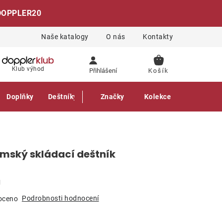
DOPPLER20
Naše katalogy
O nás
Kontakty
NÁKUPNÍ
Klub výhod
Přihlášení
KOŠÍK
Doplňky
Deštníky
Gastro produkty
Značky
Kolekce
ámský skládací deštník
g
Podrobnosti hodnocení
oceno