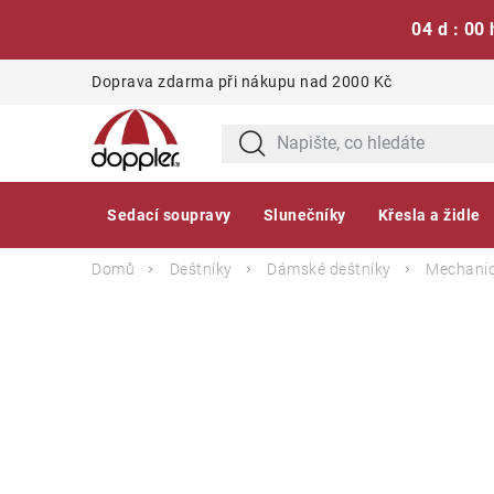
04 d : 00 
Přejít
Doprava zdarma při nákupu nad 2000 Kč
na
obsah
Sedací soupravy
Slunečníky
Křesla a židle
Domů
Deštníky
Dámské deštníky
Mechanic