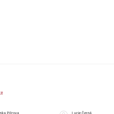
ze
nka Pilzova
Lucie Černá