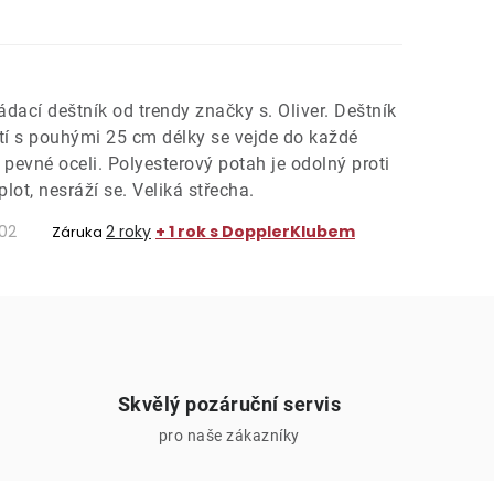
dací deštník od trendy značky s. Oliver. Deštník
tí s pouhými 25 cm délky se vejde do každé
 pevné oceli. Polyesterový potah je odolný proti
lot, nesráží se. Veliká střecha.
02
2 roky
+ 1 rok s DopplerKlubem
Záruka
Skvělý pozáruční servis
pro naše zákazníky