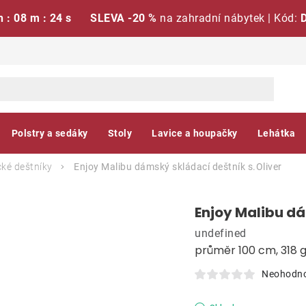
h : 08 m : 23 s
SLEVA -20 %
na zahradní nábytek | Kód:
Polstry a sedáky
Stoly
Lavice a houpačky
Lehátka
ké deštníky
Enjoy Malibu dámský skládací deštník
s.Oliver
Enjoy Malibu d
undefined
průměr 100 cm, 318 
Neohodn