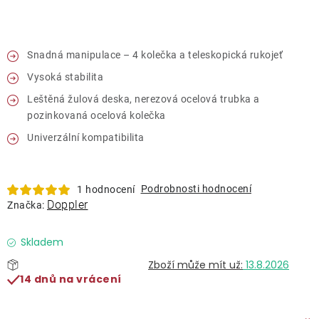
Lehátka
Doplňky
Snadná manipulace – 4 kolečka a teleskopická rukojeť
Vysoká stabilita
Deštníky
Leštěná žulová deska, nerezová ocelová trubka a
pozinkovaná ocelová kolečka
Gastro produkty
Univerzální kompatibilita
Kolekce
Podrobnosti hodnocení
1 hodnocení
Doppler
Značka:
Prodávané značky
Skladem
13.8.2026
Klub výhod
14 dnů na vrácení
Naše katalogy