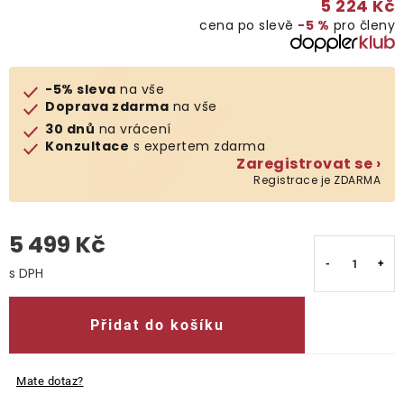
5 224 Kč
cena po slevě
−5 %
pro členy
O nás
Kontakty
-5% sleva
na vše
Doprava zdarma
na vše
30 dnů
na vrácení
Konzultace
s expertem zdarma
Zaregistrovat se ›
Registrace je ZDARMA
5 499 Kč
Měrná cena:
Přidat do košíku
Mate dotaz?