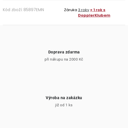
Kód zboží:
85897EMN
Záruka
3 roky
+ 1 rok s
DopplerKlubem
Doprava zdarma
při nákupu na 2000 Kč
Výroba na zakázku
již od 1 ks