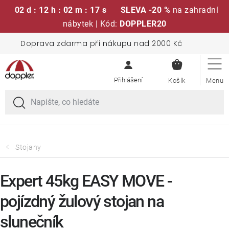
02 d : 12 h : 02 m : 17 s
SLEVA -20 %
na zahradní
nábytek | Kód:
DOPPLER20
Přejít
Doprava zdarma při nákupu nad 2000 Kč
Sedací soupravy
na
NÁKUPN
obsah
KOŠÍK
Slunečníky
Křesla a židle
Polstry a sedáky
Stojany
Stoly
Expert 45kg EASY MOVE -
pojízdný žulový stojan na
Lavice a houpačky
slunečník