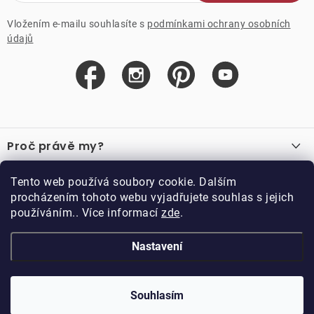
Vložením e-mailu souhlasíte s
podmínkami ochrany osobních
údajů
Z
á
Proč právě my?
p
a
O nás
Důležité odkazy
Tento web používá soubory cookie. Dalším
Recenze
t
procházením tohoto webu vyjadřujete souhlas s jejich
Velkoobchod
í
používáním.. Více informací
zde
.
O nákupu
Vzorková prodejna
Vrácení a reklamace
Kontakty
Nastavení
Kontakty
Obchodní podmínky
Kariéra
Podmínky věrnostního programu
Blog
Doppler CZ spol. s.r.o.,
Doppler klub
Trocnovská 70, 374 01
Souhlasím
Copyright 2026
DOPPLER CZ spol. s r.o.
. Všechna práva vyhrazena.
Trhové Sviny
Kolekce
Vytvořil Shoptet
Upravil ROIMARK