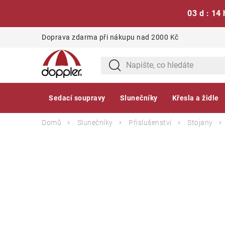
03 d : 14 
Přejít
Doprava zdarma při nákupu nad 2000 Kč
na
obsah
Sedací soupravy
Slunečníky
Křesla a židle
Domů
Slunečníky
Příslušenství
Stojany