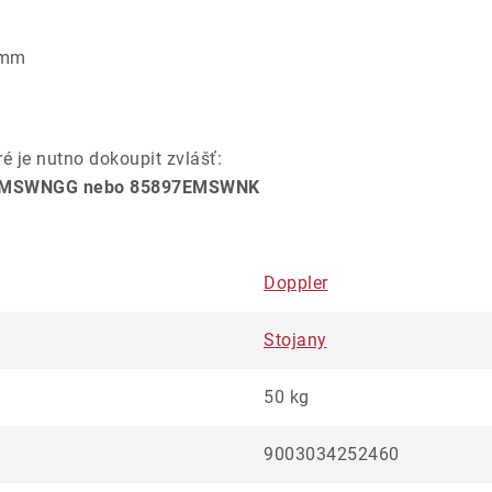
 mm
ré je nutno dokoupit zvlášť:
7EMSWNGG nebo 85897EMSWNK
Doppler
Stojany
50 kg
9003034252460