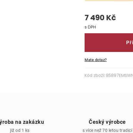
7 490 Kč
Měrná cena:
Př
Mate dotaz?
Kód zboží:
85897EMSW
ýroba na zakázku
Český výrobce
již od 1 ks
s více než 70 letou tradicí