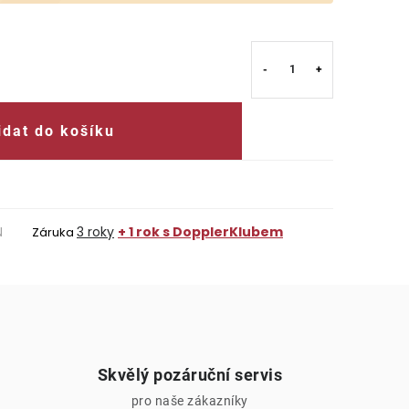
idat do košíku
N
3 roky
+ 1 rok s DopplerKlubem
Záruka
Skvělý pozáruční servis
pro naše zákazníky