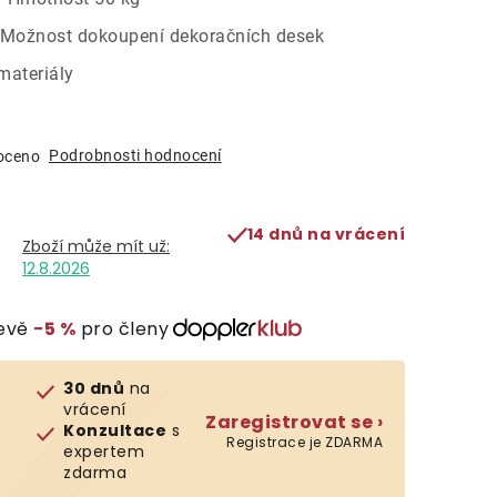
 Možnost dokoupení dekoračních desek
materiály
Podrobnosti hodnocení
oceno
14 dnů na vrácení
12.8.2026
levě
−5 %
pro členy
30 dnů
na
vrácení
Zaregistrovat se ›
Konzultace
s
Registrace je ZDARMA
expertem
zdarma