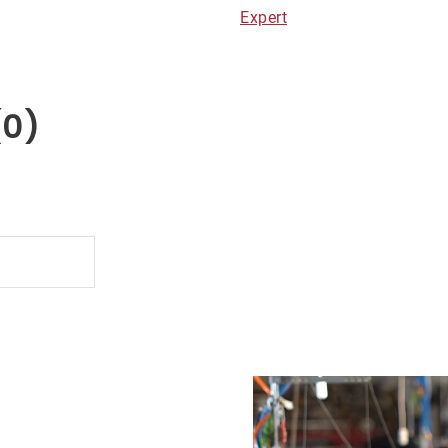
Expert
(0)
.