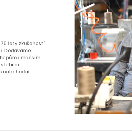
 75 lety zkušeností
tu. Dodáváme
shopům i menším
stabilní
elkoobchodní