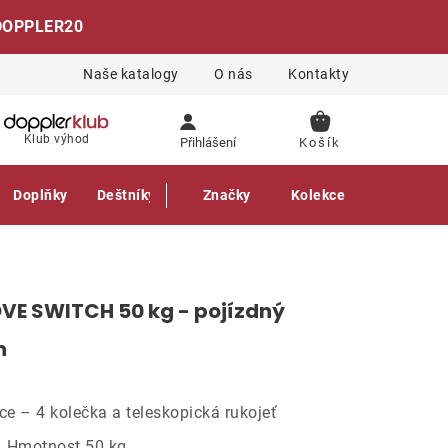
DOPPLER20
Naše katalogy
O nás
Kontakty
NÁKUPNÍ
Klub výhod
Přihlášení
KOŠÍK
Doplňky
Deštníky
Gastro produkty
Značky
Kolekce
VE SWITCH 50 kg - pojízdný
n
 – 4 kolečka a teleskopická rukojeť
– Hmotnost 50 kg