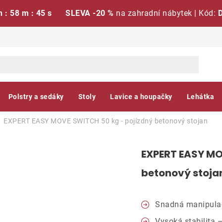
h : 58 m : 44 s
SLEVA -20 %
na zahradní nábytek | Kód:
Polstry a sedáky
Stoly
Lavice a houpačky
Lehátka
EXPERT EASY MOVE SWITCH 50 kg - pojízdný betonový stojan
EXPERT EASY MO
betonový stoja
Snadná manipulace
Vysoká stabilita 