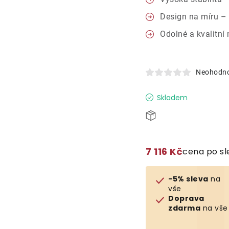
Design na míru –
Odolné a kvalitní 
Neohodn
Skladem
7 116 Kč
cena po s
-5% sleva
na
vše
Doprava
zdarma
na vše