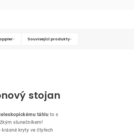
oppler
Související produkty
onový stojan
teleskopickému táhlu
to s
ěžkým slunečníkem!
e krásné kryty ve čtyřech