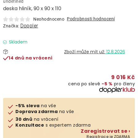
undefined
Lehátka
deska hliník, 90 x 90 x 110
Podrobnosti hodnocení
Neohodnoceno
Doplňky
Doppler
Značka:
Deštníky
Skladem
12.8.2026
14 dnů na vrácení
Gastro produkty
9 016 Kč
Kolekce
cena po slevě
−5 %
pro členy
Prodávané značky
-5% sleva
na vše
Doprava zdarma
na vše
Klub výhod
30 dnů
na vrácení
Konzultace
s expertem zdarma
Zaregistrovat se ›
Naše katalogy
Registrace je ZDARMA