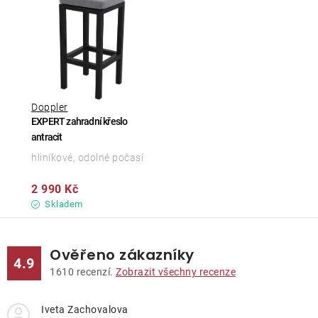
Doppler
EXPERT zahradní křeslo
antracit
hliníkové, odolné počasí
2 990 Kč
Skladem
Ověřeno zákazníky
4.9
1610
recenzí.
Zobrazit všechny recenze
Iveta Zachovalova