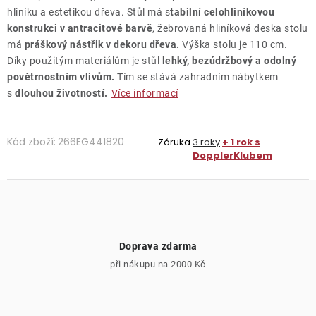
hliníku a estetikou dřeva. Stůl má s
tabilní celohliníkovou
konstrukci v antracitové barvě
, žebrovaná hliníková deska stolu
má
práškový nástřik v dekoru dřeva.
Výška stolu je 110 cm.
Díky použitým materiálům je stůl
lehký, bezúdržbový a odolný
povětrnostním vlivům.
Tím se stává zahradním nábytkem
s
dlouhou životností.
Více informací
Kód zboží:
266EG441820
Záruka
3 roky
+ 1 rok s
DopplerKlubem
Doprava zdarma
při nákupu na 2000 Kč