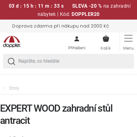
03 d : 15 h : 11 m : 32 s
SLEVA -20 %
na zahradní
nábytek | Kód:
DOPPLER20
Přejít
Doprava zdarma při nákupu nad 2000 Kč
Sedací soupravy
na
NÁKUPN
obsah
KOŠÍK
Slunečníky
Křesla a židle
Polstry a sedáky
Stoly
Stoly
EXPERT WOOD zahradní stůl
antracit
Lavice a houpačky