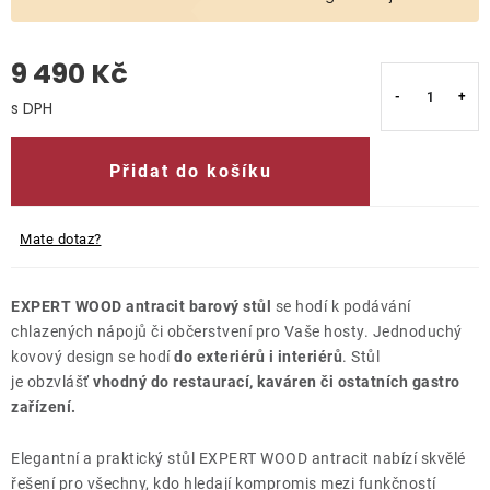
O nás
9 490 Kč
Kontakty
Měrná cena:
Přidat do košíku
Mate dotaz?
EXPERT WOOD antracit barový stůl
se hodí k podávání
chlazených nápojů či občerstvení pro Vaše hosty. Jednoduchý
kovový design se hodí
do exteriérů i interiérů
. Stůl
je obzvlášť
vhodný do restaurací, kaváren či ostatních gastro
zařízení.
Elegantní a praktický stůl EXPERT WOOD antracit nabízí skvělé
řešení pro všechny, kdo hledají kompromis mezi funkčností