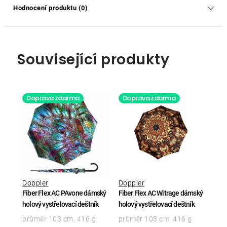
Hodnocení produktu (0)
Související produkty
Doprava zdarma
Doprava zdarma
Doppler
Doppler
Fiber Flex AC PAvone dámský
Fiber Flex AC Witrage dámský
holový vystřelovací deštník
holový vystřelovací deštník
průměr 103 cm, 416 g
průměr 103 cm, 416 g