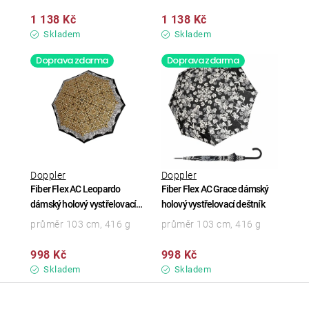
1 138 Kč
1 138 Kč
Skladem
Skladem
Doprava zdarma
Doprava zdarma
Doppler
Doppler
Fiber Flex AC Leopardo
Fiber Flex AC Grace dámský
dámský holový vystřelovací
holový vystřelovací deštník
deštník
průměr 103 cm, 416 g
průměr 103 cm, 416 g
998 Kč
998 Kč
Skladem
Skladem