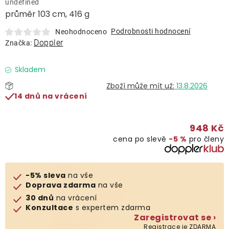
undefined
Lehátka
průměr 103 cm, 416 g
Podrobnosti hodnocení
Neohodnoceno
Doplňky
Doppler
Značka:
Deštníky
Skladem
13.8.2026
14 dnů na vrácení
Gastro produkty
948 Kč
Kolekce
cena po slevě
−5 %
pro členy
Prodávané značky
-5% sleva
na vše
Doprava zdarma
na vše
Klub výhod
30 dnů
na vrácení
Konzultace
s expertem zdarma
Zaregistrovat se ›
Naše katalogy
Registrace je ZDARMA