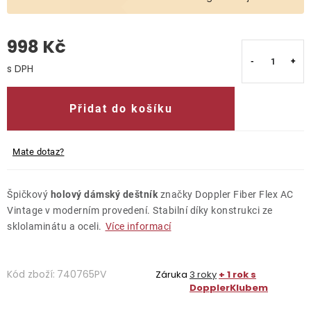
O nás
998 Kč
Kontakty
Měrná cena:
Přidat do košíku
Mate dotaz?
Špičkový
holový dámský deštník
značky Doppler Fiber Flex AC
Vintage v moderním provedení. Stabilní díky konstrukci ze
sklolaminátu a oceli.
Více informací
Kód zboží:
740765PV
Záruka
3 roky
+ 1 rok s
DopplerKlubem