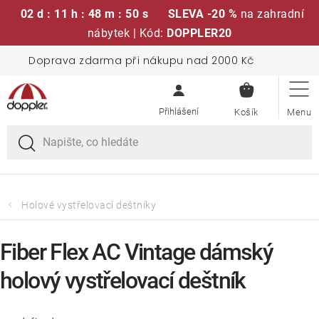
02 d : 11 h : 48 m : 49 s
SLEVA -20 %
na zahradní
nábytek | Kód:
DOPPLER20
Přejít
Doprava zdarma při nákupu nad 2000 Kč
Sedací soupravy
na
NÁKUPN
obsah
KOŠÍK
Slunečníky
Křesla a židle
Polstry a sedáky
Holové vystřelovací deštníky
Stoly
Fiber Flex AC Vintage dámský
holový vystřelovací deštník
Lavice a houpačky