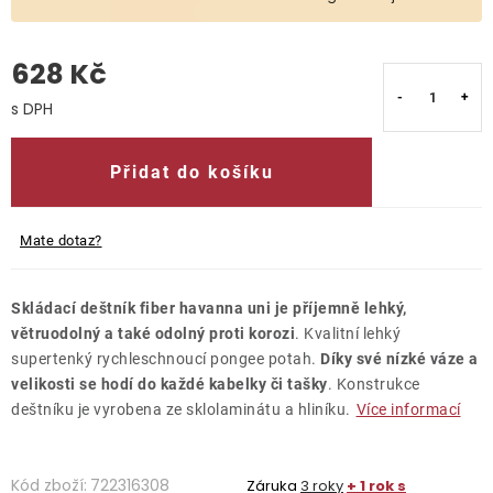
O nás
628 Kč
Kontakty
Měrná cena:
Přidat do košíku
Mate dotaz?
Skládací deštník fiber havanna uni je příjemně lehký,
větruodolný a také odolný proti korozi
. Kvalitní lehký
supertenký rychleschnoucí pongee potah.
Díky své nízké váze a
velikosti se hodí do každé kabelky či tašky
. Konstrukce
deštníku je vyrobena ze sklolaminátu a hliníku.
Více informací
Kód zboží:
722316308
Záruka
3 roky
+ 1 rok s