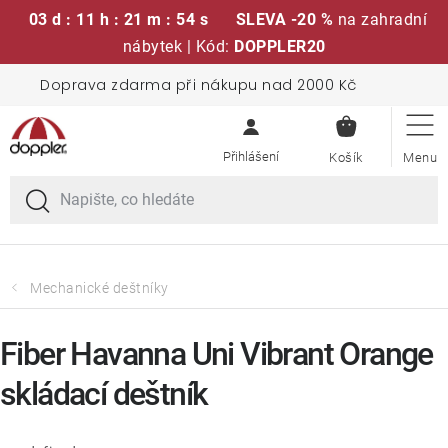
03 d : 11 h : 21 m : 54 s
SLEVA -20 %
na zahradní
nábytek | Kód:
DOPPLER20
Přejít
Doprava zdarma při nákupu nad 2000 Kč
Sedací soupravy
na
NÁKUPN
obsah
KOŠÍK
Slunečníky
Křesla a židle
Polstry a sedáky
Mechanické deštníky
Stoly
Fiber Havanna Uni Vibrant Orange
skládací deštník
Lavice a houpačky