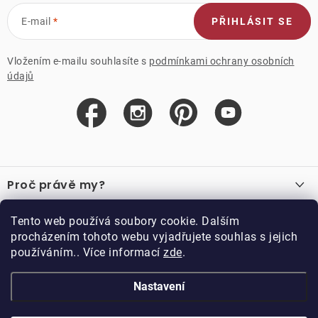
E-mail
PŘIHLÁSIT SE
Vložením e-mailu souhlasíte s
podmínkami ochrany osobních
údajů
Z
á
Proč právě my?
p
a
O nás
Důležité odkazy
Tento web používá soubory cookie. Dalším
Recenze
t
procházením tohoto webu vyjadřujete souhlas s jejich
Velkoobchod
í
používáním.. Více informací
zde
.
O nákupu
Vzorková prodejna
Vrácení a reklamace
Kontakty
Nastavení
Kontakty
Obchodní podmínky
Kariéra
Podmínky věrnostního programu
Blog