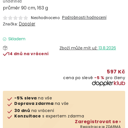
undefined
Lehátka
průměr 90 cm, 163 g
Podrobnosti hodnocení
Neohodnoceno
Doplňky
Doppler
Značka:
Deštníky
Skladem
13.8.2026
14 dnů na vrácení
Gastro produkty
597 Kč
Kolekce
cena po slevě
−5 %
pro členy
Prodávané značky
-5% sleva
na vše
Doprava zdarma
na vše
Klub výhod
30 dnů
na vrácení
Konzultace
s expertem zdarma
Zaregistrovat se ›
Naše katalogy
Registrace je ZDARMA