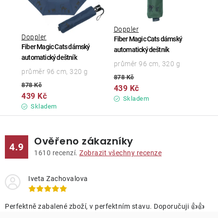
Doppler
Doppler
Fiber Magic Cats dámský
Fiber Magic Cats dámský
automatický deštník
automatický deštník
průměr 96 cm, 320 g
průměr 96 cm, 320 g
878 Kč
878 Kč
439 Kč
439 Kč
Skladem
Skladem
Ověřeno zákazníky
4.9
1610
recenzí.
Zobrazit všechny recenze
Iveta Zachovalova
Perfektně zabalené zboží, v perfektním stavu. Doporučuji 👍👍