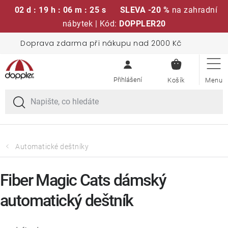
02 d : 19 h : 06 m : 24 s
SLEVA -20 %
na zahradní
nábytek | Kód:
DOPPLER20
Přejít
Doprava zdarma při nákupu nad 2000 Kč
Sedací soupravy
na
NÁKUPN
obsah
KOŠÍK
Slunečníky
Křesla a židle
Polstry a sedáky
Automatické deštníky
Stoly
Fiber Magic Cats dámský
automatický deštník
Lavice a houpačky