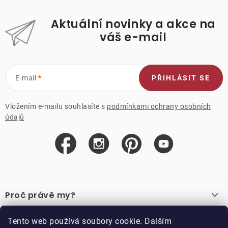
Aktuální novinky a akce na
váš e-mail
E-mail
PŘIHLÁSIT SE
Vložením e-mailu souhlasíte s
podmínkami ochrany osobních
údajů
Z
á
Proč právě my?
p
a
O nás
Důležité odkazy
Tento web používá soubory cookie. Dalším
Recenze