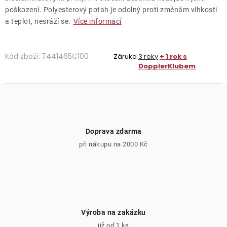
poškození. Polyesterový potah je odolný proti změnám vlhkosti
a teplot, nesráží se.
Více informací
Kód zboží:
7441465C100
Záruka
3 roky
+ 1 rok s
DopplerKlubem
Doprava zdarma
při nákupu na 2000 Kč
Výroba na zakázku
již od 1 ks