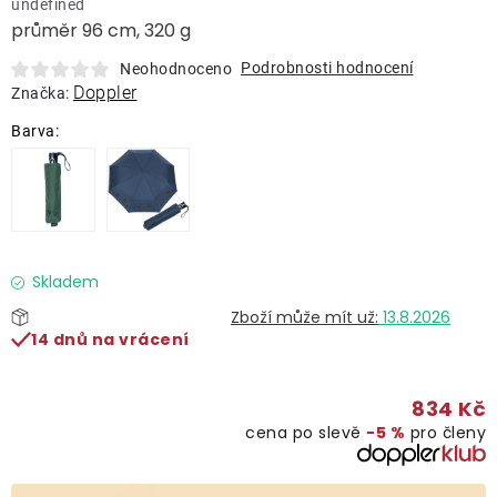
undefined
Lehátka
průměr 96 cm, 320 g
Podrobnosti hodnocení
Neohodnoceno
Doplňky
Doppler
Značka:
Deštníky
Gastro produkty
Kolekce
Skladem
13.8.2026
14 dnů na vrácení
Prodávané značky
834 Kč
Klub výhod
cena po slevě
−5 %
pro členy
Naše katalogy