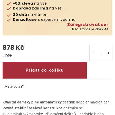
-5% sleva
na vše
Doprava zdarma
na vše
O nás
30 dnů
na vrácení
Konzultace
s expertem zdarma
Kontakty
Zaregistrovat se ›
Registrace je ZDARMA
878 Kč
Měrná cena:
Přidat do košíku
Mate dotaz?
Kvalitní dámský plně automatický
deštník doppler magic fiber.
Pevná stabilní ocelová konstrukce
deštníku se
sklolaminátovými prvky. Při otočení deštníku nedojde k jeho