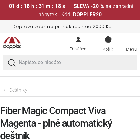
01 d : 18 h : 31 m : 18 s
SLEVA -20 %
na zahradní
nábytek | Kód:
DOPPLER20
Přejít
Doprava zdarma při nákupu nad 2000 Kč
Sedací soupravy
na
NÁKUPN
obsah
KOŠÍK
Slunečníky
Křesla a židle
Polstry a sedáky
Deštníky
Stoly
Fiber Magic Compact Viva
Magenta - plně automatický
Lavice a houpačky
deštník