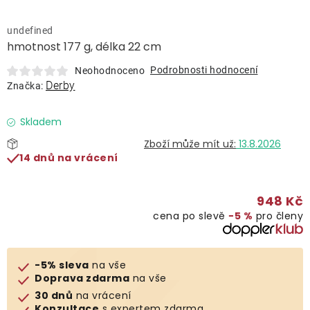
Lehátka
undefined
hmotnost 177 g, délka 22 cm
Doplňky
Podrobnosti hodnocení
Neohodnoceno
Derby
Značka:
Deštníky
Skladem
Gastro produkty
13.8.2026
14 dnů na vrácení
Kolekce
948 Kč
cena po slevě
−5 %
pro členy
Prodávané značky
Klub výhod
-5% sleva
na vše
Doprava zdarma
na vše
30 dnů
na vrácení
Naše katalogy
Konzultace
s expertem zdarma