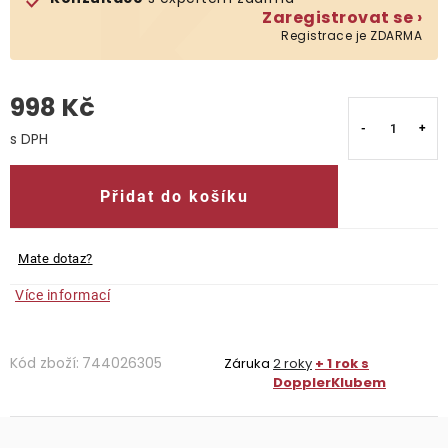
Zaregistrovat se ›
Registrace je ZDARMA
O nás
Kontakty
998 Kč
Měrná cena:
Přidat do košíku
Mate dotaz?
Více informací
Kód zboží:
744026305
Záruka
2 roky
+ 1 rok s
DopplerKlubem