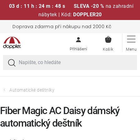
03 d : 11 h : 24 m : 47 s
SLEVA -20 %
na zahradní
nábytek | Kód:
DOPPLER20
Přejít
Doprava zdarma při nákupu nad 2000 Kč
Sedací soupravy
na
NÁKUPN
obsah
KOŠÍK
Slunečníky
Křesla a židle
Polstry a sedáky
Automatické deštníky
Stoly
Fiber Magic AC Daisy dámský
automatický deštník
Lavice a houpačky