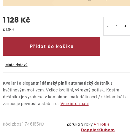
O nás
1 128 Kč
Kontakty
Měrná cena:
Přidat do košíku
Mate dotaz?
Kvalitní a elegantní
dámský plně automatický deštník
s
květinovým motivem. Velice kvalitní, výrazný potisk. Kostra
deštníku je vyrobena v kombinaci materiálů ocel / sklolaminát a
zaručuje pevnost a stabilitu.
Více informací
Kód zboží:
746165PD
Záruka
3 roky
+ 1 rok s
DopplerKlubem