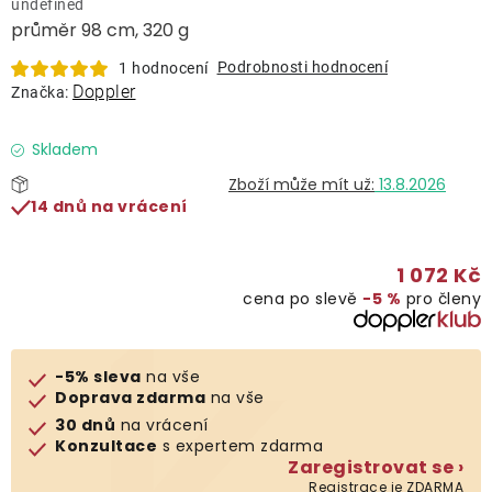
undefined
Lehátka
průměr 98 cm, 320 g
Podrobnosti hodnocení
1 hodnocení
Doplňky
Doppler
Značka:
Deštníky
Skladem
13.8.2026
14 dnů na vrácení
Gastro produkty
1 072 Kč
Kolekce
cena po slevě
−5 %
pro členy
Prodávané značky
-5% sleva
na vše
Doprava zdarma
na vše
Klub výhod
30 dnů
na vrácení
Konzultace
s expertem zdarma
Zaregistrovat se ›
Naše katalogy
Registrace je ZDARMA