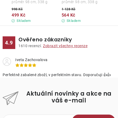
průměr 98 cm, 338 g
průměr 98 cm, 338 g
998 Kč
1 128 Kč
499 Kč
564 Kč
Skladem
Skladem
Ověřeno zákazníky
4.9
1610
recenzí.
Zobrazit všechny recenze
Iveta Zachovalova
Perfektně zabalené zboží, v perfektním stavu. Doporučuji 👍👍
Aktuální novinky a akce na
váš e-mail