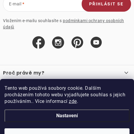
E-mail
PŘIHLÁSIT SE
Vložením e-mailu souhlasíte s
podmínkami ochrany osobních
údajů
Z
á
Proč právě my?
p
a
O nás
Důležité odkazy
Tento web používá soubory cookie. Dalším
Recenze
t
procházením tohoto webu vyjadřujete souhlas s jejich
Velkoobchod
í
používáním.. Více informací
zde
.
O nákupu
Vzorková prodejna
Vrácení a reklamace
Kontakty
Nastavení
Kontakty
Obchodní podmínky
Kariéra
Podmínky věrnostního programu
Blog
Doppler CZ spol. s.r.o.,