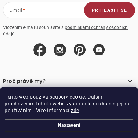
E-mail
PŘIHLÁSIT SE
Vložením e-mailu souhlasíte s
podmínkami ochrany osobních
údajů
Z
á
Proč právě my?
p
a
O nás
Důležité odkazy
Tento web používá soubory cookie. Dalším
Recenze
t
procházením tohoto webu vyjadřujete souhlas s jejich
Velkoobchod
í
používáním.. Více informací
zde
.
O nákupu
Vzorková prodejna
Vrácení a reklamace
Kontakty
Nastavení
Kontakty
Obchodní podmínky
Kariéra