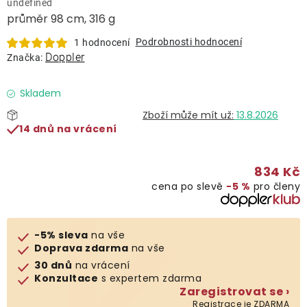
undefined
Lehátka
průměr 98 cm, 316 g
Podrobnosti hodnocení
1 hodnocení
Doplňky
Doppler
Značka:
Deštníky
Skladem
13.8.2026
14 dnů na vrácení
Gastro produkty
834 Kč
Kolekce
cena po slevě
−5 %
pro členy
Prodávané značky
-5% sleva
na vše
Doprava zdarma
na vše
Klub výhod
30 dnů
na vrácení
Konzultace
s expertem zdarma
Zaregistrovat se ›
Naše katalogy
Registrace je ZDARMA