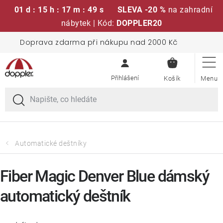
01 d : 15 h : 17 m : 48 s
SLEVA -20 %
na zahradní
nábytek | Kód:
DOPPLER20
Přejít
Doprava zdarma při nákupu nad 2000 Kč
Sedací soupravy
na
NÁKUPN
obsah
KOŠÍK
Slunečníky
Křesla a židle
Polstry a sedáky
Automatické deštníky
Stoly
Fiber Magic Denver Blue dámský
automatický deštník
Lavice a houpačky