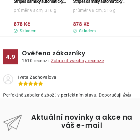
Stripes dámský automatický
Stripes dámský automatický
deštník
deštník
průměr 98 cm, 316 g
průměr 98 cm, 316 g
878 Kč
878 Kč
Skladem
Skladem
Ověřeno zákazníky
4.9
1610
recenzí.
Zobrazit všechny recenze
Iveta Zachovalova
Perfektně zabalené zboží, v perfektním stavu. Doporučuji 👍👍
Aktuální novinky a akce na
váš e-mail