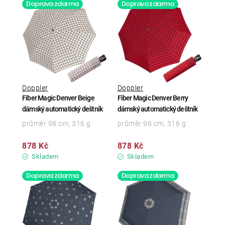
Doprava zdarma
Doprava zdarma
Doppler
Doppler
Fiber Magic Denver Beige
Fiber Magic Denver Berry
dámský automatický deštník
dámský automatický deštník
průměr 98 cm, 316 g
průměr 98 cm, 316 g
878 Kč
878 Kč
Skladem
Skladem
Doprava zdarma
Doprava zdarma