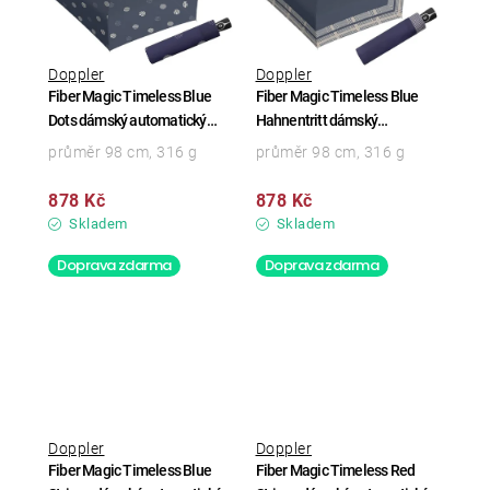
Doppler
Doppler
Fiber Magic Timeless Blue
Fiber Magic Timeless Blue
Dots dámský automatický
Hahnentritt dámský
deštník
automatický deštník
průměr 98 cm, 316 g
průměr 98 cm, 316 g
878 Kč
878 Kč
Skladem
Skladem
Doprava zdarma
Doprava zdarma
Doppler
Doppler
Fiber Magic Timeless Blue
Fiber Magic Timeless Red