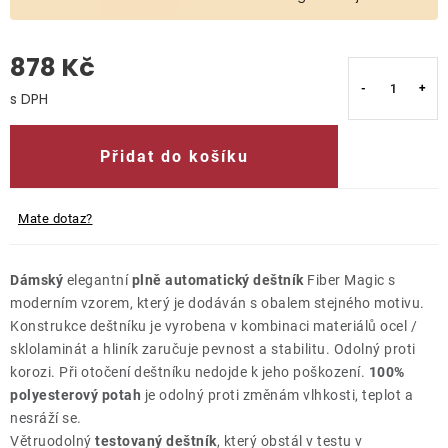
O nás
878 Kč
Kontakty
Měrná cena:
Přidat do košíku
Mate dotaz?
Dámský
elegantní
plně automatický deštník
Fiber Magic s
moderním vzorem, který je dodáván s obalem stejného motivu.
Konstrukce deštníku je vyrobena v kombinaci materiálů ocel /
sklolaminát a hliník zaručuje pevnost a stabilitu. Odolný proti
korozi. Při otočení deštníku nedojde k jeho poškození.
100%
polyesterový potah
je odolný proti změnám vlhkosti, teplot a
nesráží se.
Větruodolný
testovaný deštník
, který obstál v testu v