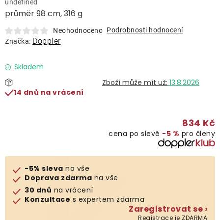
undefined
Lehátka
průměr 98 cm, 316 g
Podrobnosti hodnocení
Neohodnoceno
Doplňky
Doppler
Značka:
Deštníky
Skladem
13.8.2026
14 dnů na vrácení
Gastro produkty
834 Kč
Kolekce
cena po slevě
−5 %
pro členy
Prodávané značky
-5% sleva
na vše
Doprava zdarma
na vše
Klub výhod
30 dnů
na vrácení
Konzultace
s expertem zdarma
Zaregistrovat se ›
Naše katalogy
Registrace je ZDARMA