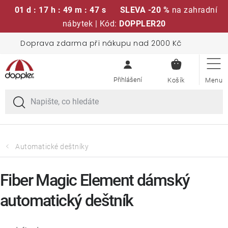
01 d : 17 h : 49 m : 46 s
SLEVA -20 %
na zahradní
nábytek | Kód:
DOPPLER20
Přejít
Doprava zdarma při nákupu nad 2000 Kč
Sedací soupravy
na
NÁKUPN
obsah
KOŠÍK
Slunečníky
Křesla a židle
Polstry a sedáky
Automatické deštníky
Stoly
Fiber Magic Element dámský
automatický deštník
Lavice a houpačky