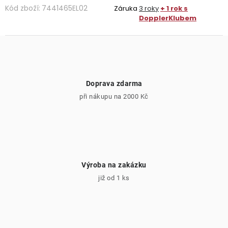
Kód zboží:
7441465EL02
Záruka
3 roky
+ 1 rok s
DopplerKlubem
Doprava zdarma
při nákupu na 2000 Kč
Výroba na zakázku
již od 1 ks