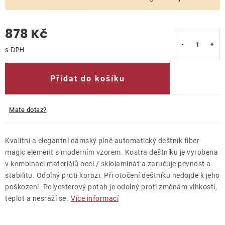
O nás
878 Kč
Kontakty
Měrná cena:
Přidat do košíku
Mate dotaz?
Kvalitní a elegantní dámský plně automatický deštník fiber
magic element s moderním vzorem. Kostra deštníku je vyrobena
v kombinaci materiálů ocel / sklolaminát a zaručuje pevnost a
stabilitu. Odolný proti korozi. Při otočení deštníku nedojde k jeho
poškození. Polyesterový potah je odolný proti změnám vlhkosti,
teplot a nesráží se.
Více informací