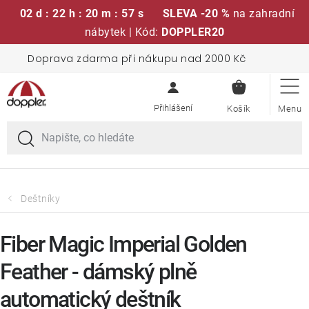
02 d : 22 h : 20 m : 57 s
SLEVA -20 %
na zahradní
nábytek | Kód:
DOPPLER20
Přejít
Doprava zdarma při nákupu nad 2000 Kč
Sedací soupravy
na
NÁKUPN
obsah
KOŠÍK
Slunečníky
Křesla a židle
Polstry a sedáky
Deštníky
Stoly
Fiber Magic Imperial Golden
Feather - dámský plně
Lavice a houpačky
automatický deštník