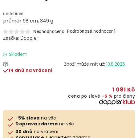
Lehátka
undefined
průměr 98 cm, 349 g
Doplňky
Podrobnosti hodnocení
Neohodnoceno
Doppler
Značka:
Deštníky
Skladem
Gastro produkty
13.8.2026
14 dnů na vrácení
Kolekce
1 081 Kč
cena po slevě
−5 %
pro členy
Prodávané značky
Klub výhod
-5% sleva
na vše
Doprava zdarma
na vše
30 dnů
na vrácení
Naše katalogy
Konzultace
s expertem zdarma