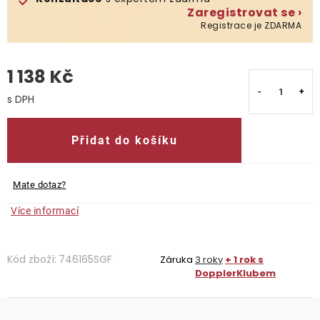
Zaregistrovat se ›
Registrace je ZDARMA
O nás
Kontakty
1 138 Kč
Měrná cena:
Přidat do košíku
Mate dotaz?
Více informací
Kód zboží:
746165SGF
Záruka
3 roky
+ 1 rok s
DopplerKlubem