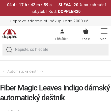
04 d : 17 h : 42 m : 59 s
SLEVA -20 %
na zahradní
nábytek | Kód:
DOPPLER20
Přejít
Doprava zdarma při nákupu nad 2000 Kč
Sedací soupravy
na
NÁKUPN
obsah
KOŠÍK
Slunečníky
Křesla a židle
Polstry a sedáky
Automatické deštníky
Stoly
Fiber Magic Leaves Indigo dámský
automatický deštník
Lavice a houpačky