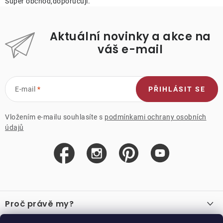
Super obchod,doporučuji.
Aktuální novinky a akce na
váš e-mail
E-mail
PŘIHLÁSIT SE
Vložením e-mailu souhlasíte s
podmínkami ochrany osobních
údajů
Z
á
Proč právě my?
p
a
O nás