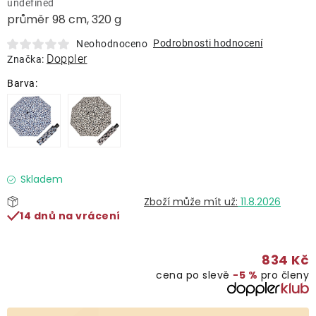
undefined
Lehátka
průměr 98 cm, 320 g
Podrobnosti hodnocení
Neohodnoceno
Doplňky
Doppler
Značka:
Deštníky
Gastro produkty
Kolekce
Skladem
11.8.2026
14 dnů na vrácení
Prodávané značky
834 Kč
Klub výhod
cena po slevě
−5 %
pro členy
Naše katalogy