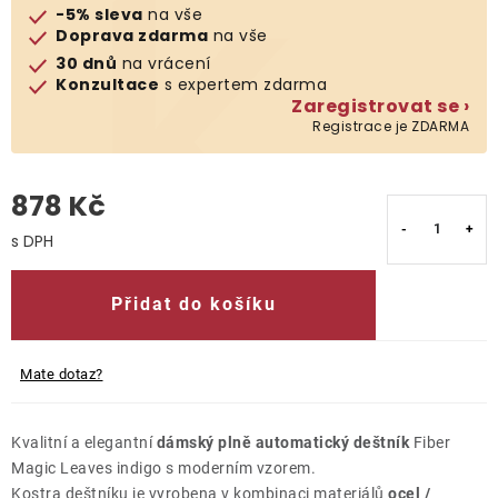
-5% sleva
na vše
Doprava zdarma
na vše
O nás
30 dnů
na vrácení
Konzultace
s expertem zdarma
Kontakty
Zaregistrovat se ›
Registrace je ZDARMA
878 Kč
Měrná cena:
Přidat do košíku
Mate dotaz?
Kvalitní a elegantní
dámský plně automatický deštník
Fiber
Magic Leaves indigo s moderním vzorem.
Kostra deštníku je vyrobena v kombinaci materiálů
ocel /