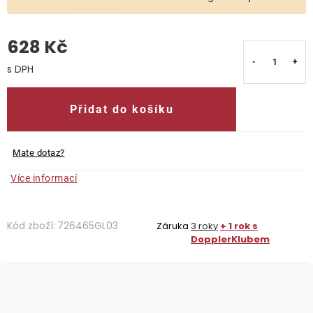
O nás
628 Kč
Kontakty
Měrná cena:
Přidat do košíku
Mate dotaz?
Více informací
Kód zboží:
726465GL03
Záruka
3 roky
+ 1 rok s
DopplerKlubem