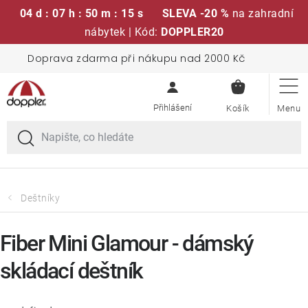
04 d : 07 h : 50 m : 14 s
SLEVA -20 %
na zahradní
nábytek | Kód:
DOPPLER20
Přejít
Doprava zdarma při nákupu nad 2000 Kč
Sedací soupravy
na
NÁKUPN
obsah
KOŠÍK
Slunečníky
Křesla a židle
Polstry a sedáky
Deštníky
Stoly
Fiber Mini Glamour - dámský
skládací deštník
Lavice a houpačky