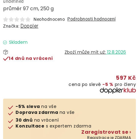
undefined
Lehátka
průměr 97 cm, 250 g
Podrobnosti hodnocení
Neohodnoceno
Doplňky
Doppler
Značka:
Deštníky
Skladem
12.8.2026
14 dnů na vrácení
Gastro produkty
597 Kč
Kolekce
cena po slevě
−5 %
pro členy
Prodávané značky
-5% sleva
na vše
Doprava zdarma
na vše
Klub výhod
30 dnů
na vrácení
Konzultace
s expertem zdarma
Zaregistrovat se ›
Naše katalogy
Registrace je ZDARMA