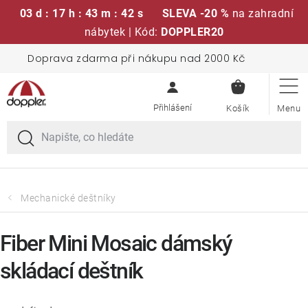
03 d : 17 h : 43 m : 42 s
SLEVA -20 %
na zahradní
nábytek | Kód:
DOPPLER20
Přejít
Doprava zdarma při nákupu nad 2000 Kč
Sedací soupravy
na
NÁKUPN
obsah
KOŠÍK
Slunečníky
Křesla a židle
Polstry a sedáky
Mechanické deštníky
Stoly
Fiber Mini Mosaic dámský
skládací deštník
Lavice a houpačky