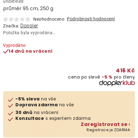
undefined
Lehátka
průměr 95 cm, 250 g
Podrobnosti hodnocení
Neohodnoceno
Doplňky
Doppler
Značka:
Položka byla vyprodána…
Deštníky
Vyprodáno
14 dnů na vrácení
Gastro produkty
416 Kč
cena po slevě
−5 %
pro členy
Kolekce
Prodávané značky
-5% sleva
na vše
Doprava zdarma
na vše
30 dnů
na vrácení
Klub výhod
Konzultace
s expertem zdarma
Zaregistrovat se ›
Registrace je ZDARMA
Naše katalogy