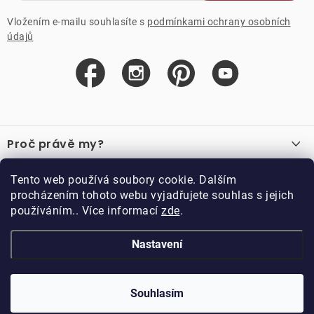
Vložením e-mailu souhlasíte s
podmínkami ochrany osobních
údajů
Z
á
Proč právě my?
p
a
O nás
Důležité odkazy
Tento web používá soubory cookie. Dalším
Recenze
t
procházením tohoto webu vyjadřujete souhlas s jejich
Velkoobchod
í
používáním.. Více informací
zde
.
O nákupu
Vzorková prodejna
Vrácení a reklamace
Kontakty
Nastavení
Kontakty
Obchodní podmínky
Kariéra
Podmínky věrnostního programu
Blog
Doppler CZ spol. s.r.o.,
Doppler klub
Trocnovská 70, 374 01
Souhlasím
Copyright 2026
DOPPLER CZ spol. s r.o.
. Všechna práva vyhrazena.
Trhové Sviny
Kolekce
Vytvořil Shoptet
Upravil ROIMARK