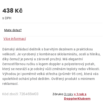
438 Kč
O nás
Kontakty
Měrná cena:
Mate dotaz?
Více informací
Dámský skládací deštník s barvitým dezénem a praktickou
velikostí. Je vyrobený z kombinace sklolaminátu, oceli a hliníku,
díky čemuž je pevný a zároveň pružný. Má elegantní
černostříbrnou ručku s logem doppler a polyesterový potah,
který se nesráží a je odolný vůči změnám teploty nebo vlhkosti.
Výhodou je i poměrně velká střecha (průměr 95 cm), která vás
spolehlivě ochání před deštěm. Ověřený produkt s minimem
reklamací.
Kód zboží:
726465M03
Záruka
3 roky
+ 1 rok s
DopplerKlubem