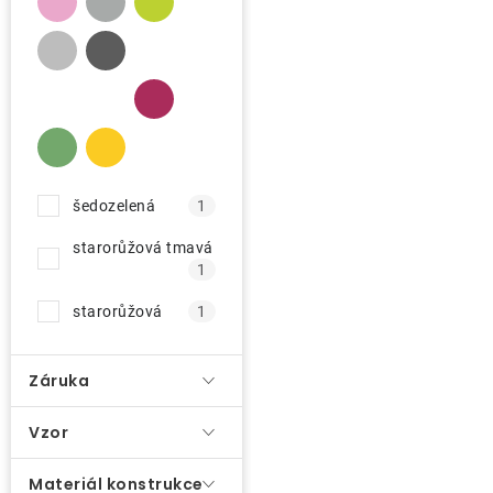
p
r
O nás
o
d
Kontakty
u
k
t
šedozelená
1
ů
starorůžová tmavá
1
starorůžová
1
Záruka
Vzor
Materiál konstrukce