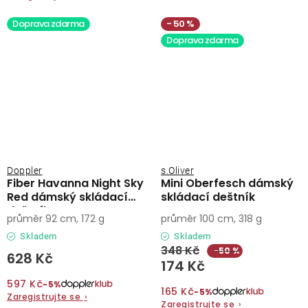
Doprava zdarma
50 %
Doprava zdarma
Doppler
s.Oliver
Fiber Havanna Night Sky
Mini Oberfesch dámský
Red dámský skládací
skládací deštník
deštník
průměr 92 cm, 172 g
průměr 100 cm, 318 g
Skladem
Skladem
348 Kč
−50 %
628 Kč
174 Kč
597 Kč
−5%
165 Kč
−5%
Zaregistrujte se
›
Zaregistrujte se
›