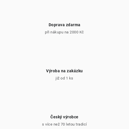
p
i
s
Doprava zdarma
u
při nákupu na 2000 Kč
Výroba na zakázku
již od 1 ks
Český výrobce
s více než 70 letou tradicí