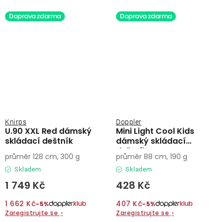
Doprava zdarma
Doprava zdarma
Knirps
Doppler
U.90 XXL Red dámský
Mini Light Cool Kids
skládací deštník
dámský skládací
deštník
průměr 128 cm, 300 g
průměr 88 cm, 190 g
Skladem
Skladem
1 749 Kč
428 Kč
1 662 Kč
407 Kč
−5%
−5%
Zaregistrujte se
›
Zaregistrujte se
›