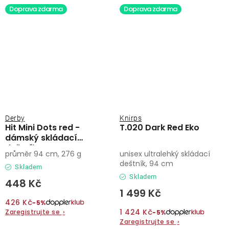
Doprava zdarma
Doprava zdarma
Derby
Knirps
Hit Mini Dots red -
T.020 Dark Red Eko
dámský skládací
deštník
průměr 94 cm, 276 g
unisex ultralehký skládací
deštník, 94 cm
Skladem
Skladem
448 Kč
1 499 Kč
426 Kč
−5%
1 424 Kč
Zaregistrujte se
›
−5%
Zaregistrujte se
›