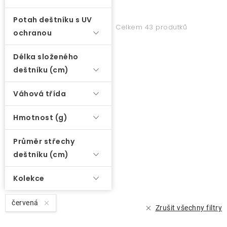
Potah deštníku s UV
Celkem 43 produtků
ochranou
Délka složeného
deštníku (cm)
Váhová třída
Hmotnost (g)
Průměr střechy
deštníku (cm)
Kolekce
červená
Zrušit všechny filtry