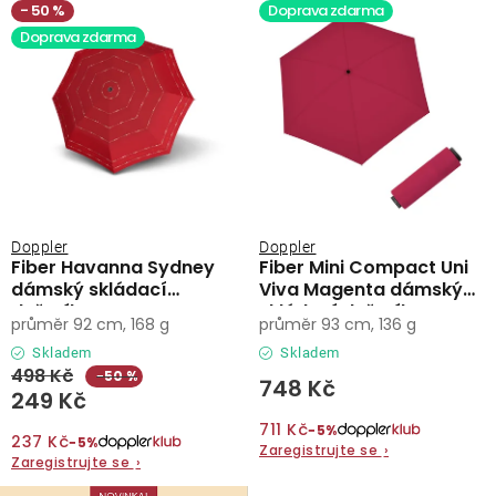
50 %
Doprava zdarma
Doprava zdarma
Doppler
Doppler
Fiber Havanna Sydney
Fiber Mini Compact Uni
dámský skládací
Viva Magenta dámský
deštník
skládací deštník
průměr 92 cm, 168 g
průměr 93 cm, 136 g
Skladem
Skladem
498 Kč
−50 %
748 Kč
249 Kč
711 Kč
−5%
237 Kč
−5%
Zaregistrujte se
›
Zaregistrujte se
›