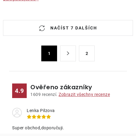
O
NAČÍST 7 DALŠÍCH
v
l
á
S
d
1
2
t
a
r
c
á
n
í
k
p
Ověřeno zákazníky
4.9
o
r
1609
recenzí.
Zobrazit všechny recenze
v
v
á
k
Lenka Pilzova
n
y
í
v
Super obchod,doporučuji.
ý