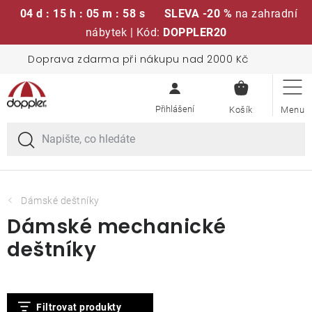
04 d : 15 h : 05 m : 57 s
SLEVA -20 %
na zahradní
nábytek | Kód:
DOPPLER20
Přejít
Doprava zdarma při nákupu nad 2000 Kč
Sedací soupravy
na
NÁKUPN
obsah
KOŠÍK
Slunečníky
Křesla a židle
Polstry a sedáky
Dámské deštníky
Dámské mechanické
Stoly
deštníky
Lavice a houpačky
V
Filtrovat produkty