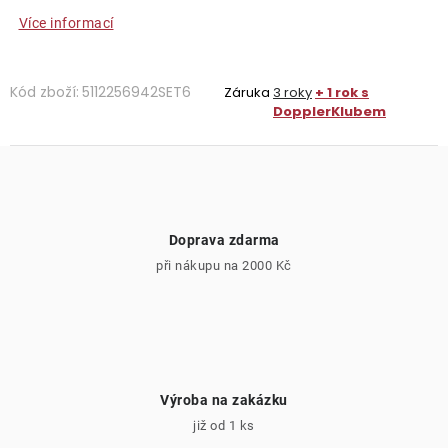
Více informací
Kód zboží:
5112256942SET6
Záruka
3 roky
+ 1 rok s
DopplerKlubem
Doprava zdarma
při nákupu na 2000 Kč
Výroba na zakázku
již od 1 ks