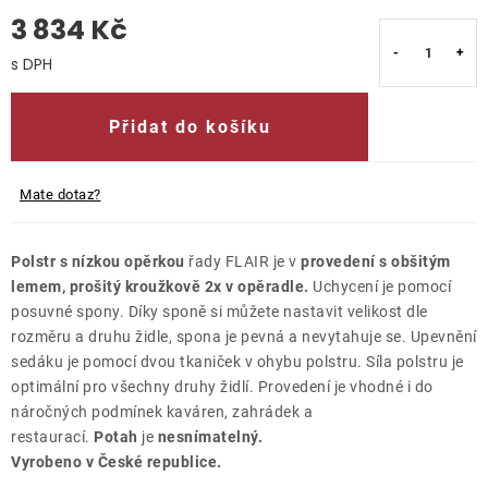
3 834 Kč
O nás
Měrná cena:
Kontakty
Přidat do košíku
Mate dotaz?
Polstr s nízkou opěrkou
řady FLAIR je v
provedení s obšitým
lemem, prošitý kroužkově 2x v opěradle.
Uchycení je pomocí
posuvné spony. Díky sponě si můžete nastavit velikost dle
rozměru a druhu židle, spona je pevná a nevytahuje se. Upevnění
sedáku je pomocí dvou tkaniček v ohybu polstru. Síla polstru je
optimální pro všechny druhy židlí. Provedení je vhodné i do
náročných podmínek kaváren, zahrádek a
restaurací.
Potah
je
nesnímatelný.
Vyrobeno v České republice.