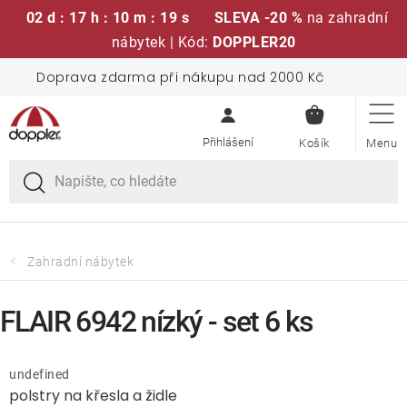
02 d : 17 h : 10 m : 19 s
SLEVA -20 %
na zahradní
nábytek | Kód:
DOPPLER20
Přejít
Doprava zdarma při nákupu nad 2000 Kč
Sedací soupravy
na
NÁKUPN
obsah
KOŠÍK
Slunečníky
Křesla a židle
Polstry a sedáky
Zahradní nábytek
Stoly
FLAIR 6942 nízký - set 6 ks
Lavice a houpačky
undefined
polstry na křesla a židle