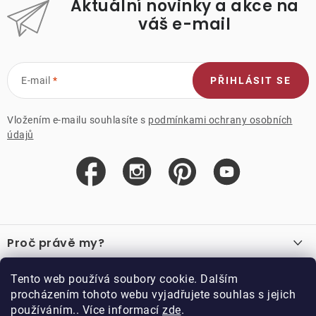
Aktuální novinky a akce na
váš e-mail
E-mail
PŘIHLÁSIT SE
Vložením e-mailu souhlasíte s
podmínkami ochrany osobních
údajů
Z
á
Proč právě my?
p
a
O nás
Důležité odkazy
Tento web používá soubory cookie. Dalším
Recenze
t
procházením tohoto webu vyjadřujete souhlas s jejich
Velkoobchod
í
používáním.. Více informací
zde
.
O nákupu