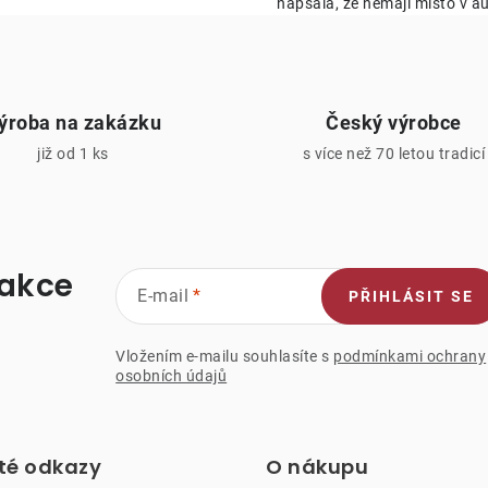
napsala, že nemají místo v au
y
v
ý
ýroba na zakázku
Český výrobce
p
již od 1 ks
s více než 70 letou tradicí
s
u
 akce
E-mail
PŘIHLÁSIT SE
Vložením e-mailu souhlasíte s
podmínkami ochrany
osobních údajů
ité odkazy
O nákupu