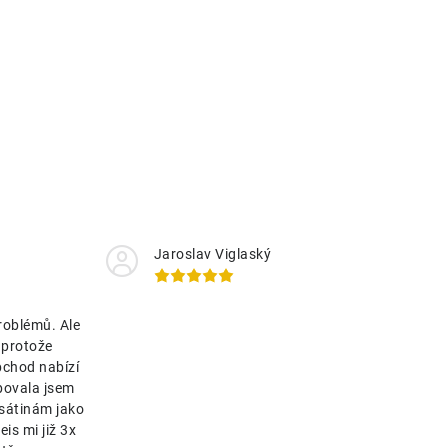
Jaroslav Viglaský
roblémů. Ale
 protože
bchod nabízí
bovala jsem
esátinám jako
is mi již 3x