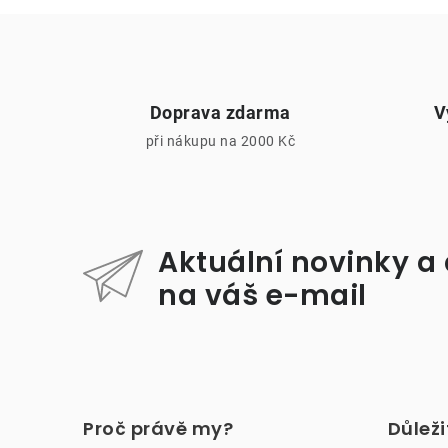
Doprava zdarma
V
při nákupu na 2000 Kč
i
Aktuální novinky a
na váš e-mail
Z
á
Proč právě my?
Důlež
p