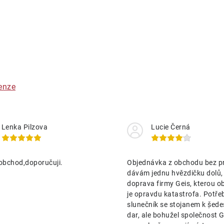
O
v
á
enze
d
a
Lenka Pilzova
Lucie Černá
c
obchod,doporučuji.
Objednávka z obchodu bez p
p
dávám jednu hvězdičku dolů,
doprava firmy Geis, kterou o
je opravdu katastrofa. Potře
v
slunečník se stojanem k ṣ̌ed
k
dar, ale bohužel společnost Ge