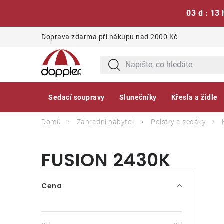
03 d : 13 
Přejít
Doprava zdarma při nákupu nad 2000 Kč
na
obsah
Sedací soupravy
Slunečníky
Křesla a židle
Domů
Zahradní nábytek
Polstry a sedáky
FUSION 2430K
P
Cena
o
s