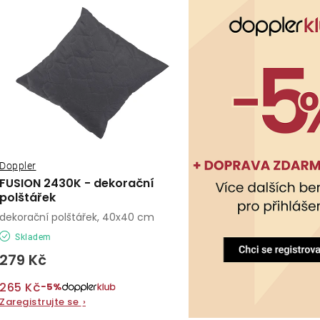
ý
e
p
n
í
s
p
p
r
r
o
o
Doppler
d
FUSION 2430K - dekorační
d
polštářek
u
dekorační polštářek, 40x40 cm
u
k
Skladem
k
t
279 Kč
t
ů
265 Kč
−5%
ů
Zaregistrujte se
›