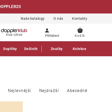
DOPPLER20
Naše katalogy
O nás
Kontakty
NÁKUPNÍ
Klub výhod
Přihlášení
KOŠÍK
Doplňky
Deštníky
Gastro produkty
Značky
Kolekce
Nejlevnější
Nejdražší
Abecedně