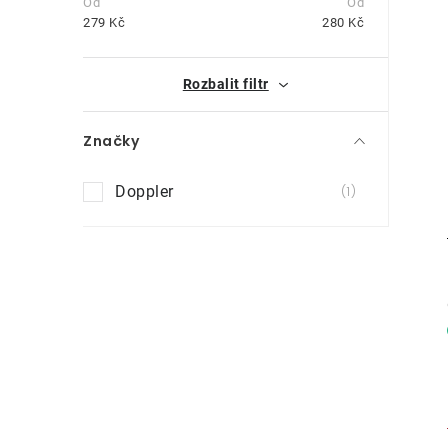
t
279
Kč
280
Kč
r
i
Rozbalit filtr
a
n
Značky
n
Doppler
1
í
p
a
n
e
l