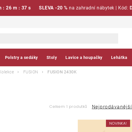
h : 26 m : 37 s
SLEVA -20 %
na zahradní nábytek | Kód:
Polstry a sedáky
Stoly
Lavice a houpačky
Lehátka
Kolekce
FUSION
FUSION 2430K
Ř
Celkem 1 produtků
Nejprodávanější
a
V
z