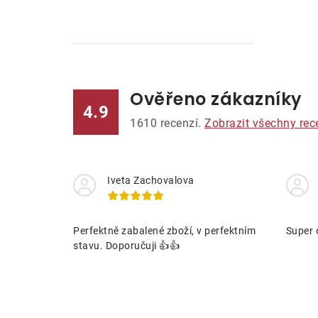
Ověřeno zákazníky
l
4.9
1610
recenzí.
Zobrazit všechny rec
Iveta Zachovalova
í
Perfektně zabalené zboží, v perfektním
Super 
stavu. Doporučuji 👍👍
r