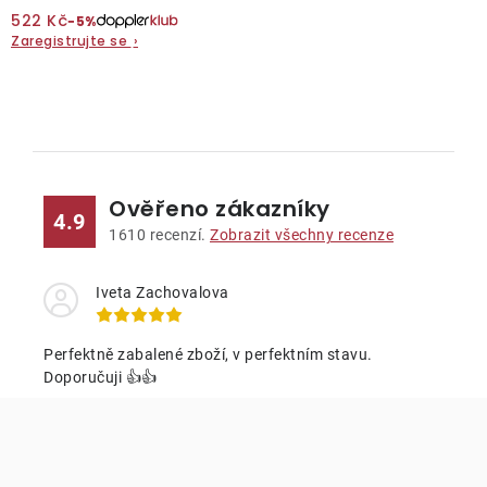
522 Kč
−5%
Zaregistrujte se
O nás
›
Kontakty
O
v
l
Ověřeno zákazníky
á
4.9
d
1610
recenzí.
Zobrazit všechny recenze
a
c
Iveta Zachovalova
í
p
Perfektně zabalené zboží, v perfektním stavu.
r
Doporučuji 👍👍
v
k
y