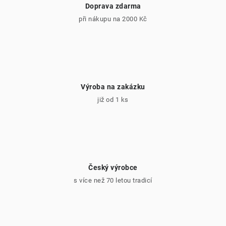
v
Doprava zdarma
ý
při nákupu na 2000 Kč
p
i
s
u
Výroba na zakázku
již od 1 ks
Český výrobce
s více než 70 letou tradicí