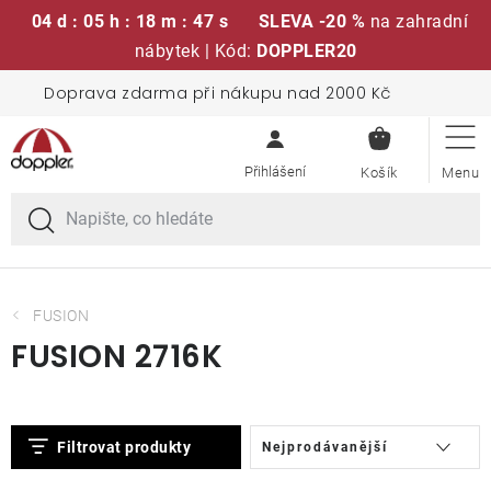
04 d : 05 h : 18 m : 47 s
SLEVA -20 %
na zahradní
nábytek | Kód:
DOPPLER20
Přejít
Doprava zdarma při nákupu nad 2000 Kč
Sedací soupravy
na
NÁKUPN
obsah
KOŠÍK
Slunečníky
Křesla a židle
Polstry a sedáky
FUSION
FUSION 2716K
Stoly
V
Ř
Lavice a houpačky
Filtrovat produkty
Nejprodávanější
ý
a