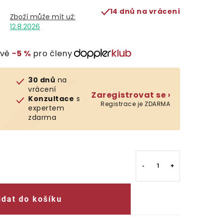
14 dnů na vrácení
12.8.2026
evě
−5 %
pro členy
30 dnů
na
vrácení
Zaregistrovat se ›
Konzultace
s
Registrace je ZDARMA
expertem
zdarma
idat do košíku