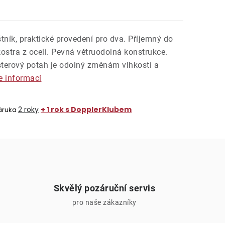
tník, praktické provedení pro dva. Příjemný do
 kostra z oceli. Pevná větruodolná konstrukce.
sterový potah je odolný změnám vlhkosti a
e informací
2 roky
+ 1 rok s DopplerKlubem
áruka
Skvělý pozáruční servis
pro naše zákazníky