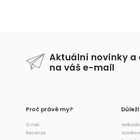
Aktuální novinky a
na váš e-mail
Z
á
Proč právě my?
Důlež
p
a
O nás
Velkoo
Recenze
Vzorkov
t