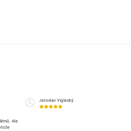
Jaroslav Viglaský
lémů. Ale
otože