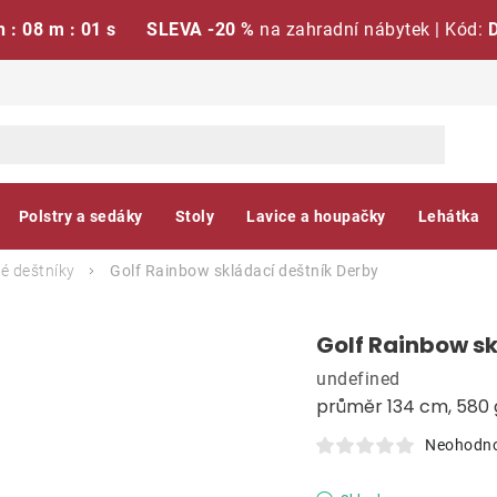
h : 08 m : 00 s
SLEVA -20 %
na zahradní nábytek | Kód:
Polstry a sedáky
Stoly
Lavice a houpačky
Lehátka
é deštníky
Golf Rainbow skládací deštník
Derby
Golf Rainbow sk
undefined
průměr 134 cm, 580 
Neohodn