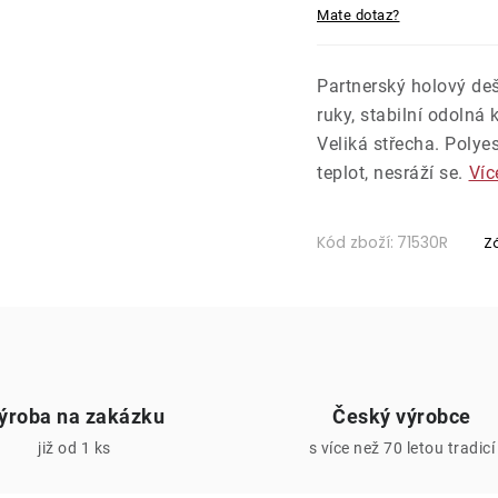
Mate dotaz?
Partnerský holový deš
ruky, stabilní odolná
Veliká střecha. Polye
teplot, nesráží se.
Víc
Kód zboží:
71530R
Z
ýroba na zakázku
Český výrobce
již od 1 ks
s více než 70 letou tradicí