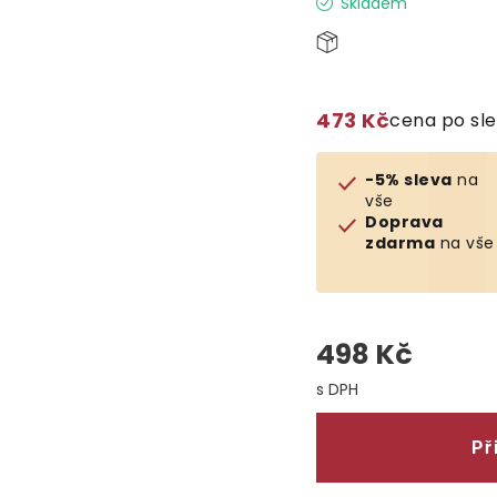
Skladem
473 Kč
cena po sl
-5% sleva
na
vše
Doprava
zdarma
na vše
498 Kč
Měrná cena:
Př