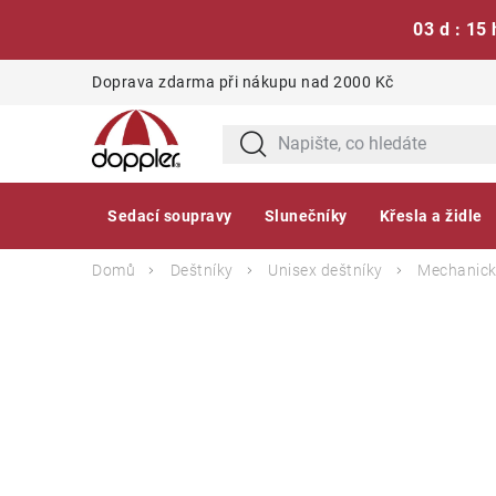
03 d : 15 
Přejít
Doprava zdarma při nákupu nad 2000 Kč
na
obsah
Sedací soupravy
Slunečníky
Křesla a židle
Domů
Deštníky
Unisex deštníky
Mechanick