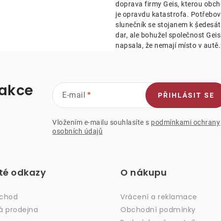
doprava firmy Geis, kterou obch
je opravdu katastrofa. Potřebov
slunečník se stojanem k ṣ̌edesá
dar, ale bohužel společnost Geis 
napsala, že nemají místo v autě.
 akce
E-mail
PŘIHLÁSIT SE
Vložením e-mailu souhlasíte s
podmínkami ochrany
osobních údajů
ité odkazy
O nákupu
bchod
Vrácení a reklamace
á prodejna
Obchodní podmínky