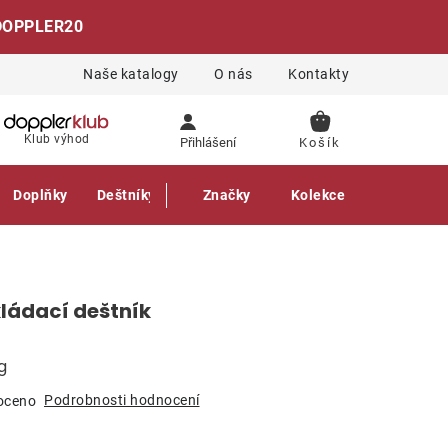
DOPPLER20
Naše katalogy
O nás
Kontakty
NÁKUPNÍ
Klub výhod
Přihlášení
KOŠÍK
Doplňky
Deštníky
Gastro produkty
Značky
Kolekce
ládací deštník
g
Podrobnosti hodnocení
oceno