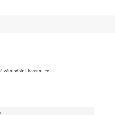
vná větruodolná konstrukce.
y