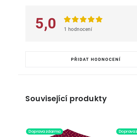
s
h
5,0
o
1 hodnocení
d
n
o
PŘIDAT HODNOCENÍ
c
e
n
í
Související produkty
Doprava zdarma
Doprava 