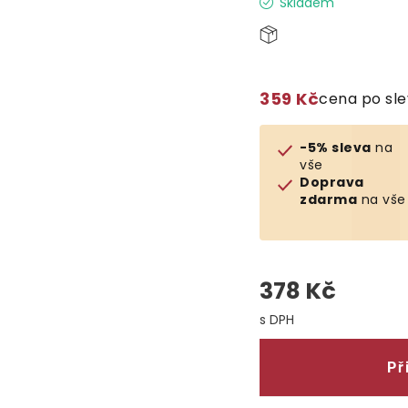
Skladem
359 Kč
cena po sl
-5% sleva
na
vše
Doprava
zdarma
na vše
378 Kč
Měrná cena:
Př