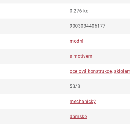
0.276 kg
9003034406177
modrá
s motivem
ocelová konstrukce
,
sklola
53/8
mechanický
dámské