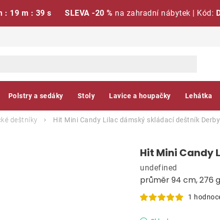
h : 19 m : 38 s
SLEVA -20 %
na zahradní nábytek | Kód:
Polstry a sedáky
Stoly
Lavice a houpačky
Lehátka
ké deštníky
Hit Mini Candy Lilac dámský skládací deštník
Derby
Hit Mini Candy 
undefined
průměr 94 cm, 276 
1 hodnoc