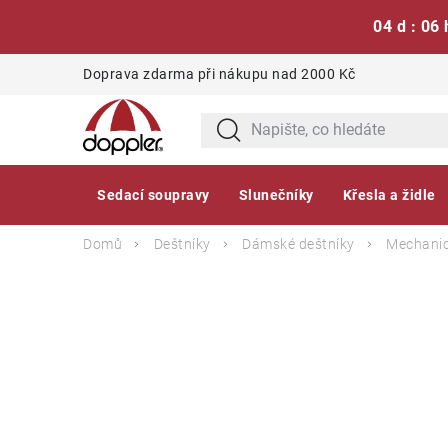
04 d : 06 
Přejít
Doprava zdarma při nákupu nad 2000 Kč
na
obsah
Sedací soupravy
Slunečníky
Křesla a židle
Domů
Deštníky
Dámské deštníky
Mechanic