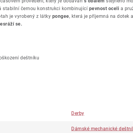
časovém provedení, který je dodáván
s obalem
stejného mot
 stabilní černou konstrukci kombinující
pevnost oceli
a pru
tah je vyrobený z látky
pongee
, která je příjemná na dote
esráží se.
oškození deštníku
Derby
Dámské mechanické deštní