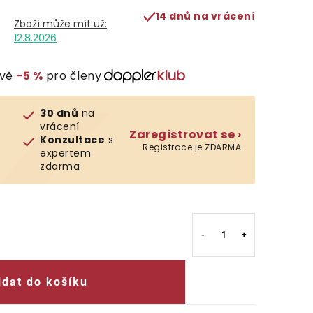
14 dnů na vrácení
12.8.2026
evě
−5 %
pro členy
30 dnů
na
vrácení
Zaregistrovat se ›
Konzultace
s
Registrace je ZDARMA
expertem
zdarma
idat do košíku