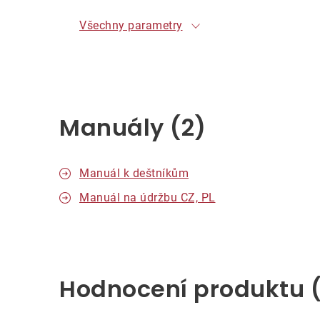
Všechny parametry
Manuály (2)
Manuál k deštníkům
Manuál na údržbu CZ, PL
V
ý
Hodnocení produktu (
p
i