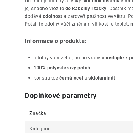
Hit mini je odolný a lehký
skládací deštník
v nad
jej snadno vložíte
do kabelky i tašky.
Deštník má
dodává
odolnost
a zároveň pružnost ve větru. Po
Potah je odolný vůči změnám vlhkosti a teplot,
n
Informace o produktu:
odolný vůči větru, při převrácení
nedojde
k p
100% polyesterový potah
konstrukce
černá ocel
a
sklolaminát
Doplňkové parametry
Značka
Kategorie