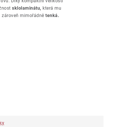
ivu. Díky kompaktní velikosti
žnost
sklolaminátu,
která mu
k a zároveň mimořádně
tenká.
ky