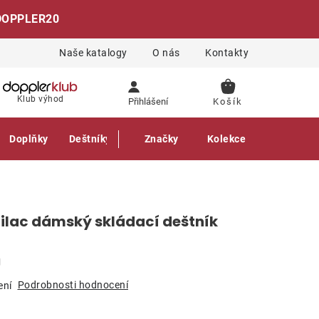
DOPPLER20
Naše katalogy
O nás
Kontakty
NÁKUPNÍ
Klub výhod
Přihlášení
KOŠÍK
Doplňky
Deštníky
Gastro produkty
Značky
Kolekce
Lilac dámský skládací deštník
g
Podrobnosti hodnocení
ení