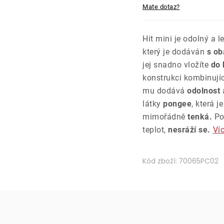
Mate dotaz?
Hit mini je odolný a 
který je dodáván
s o
jej snadno vložíte
do 
konstrukci kombinují
mu dodává
odolnost
a
látky
pongee
, která 
mimořádně
tenká.
Po
teplot,
nesráží se.
Ví
Kód zboží:
70065PC02