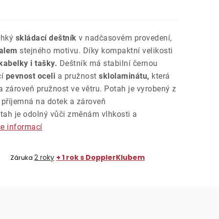
lehký
skládací deštník
v nadčasovém provedení,
balem
stejného motivu. Díky kompaktní velikosti
kabelky i tašky.
Deštník má stabilní černou
cí
pevnost oceli
a pružnost
sklolaminátu,
která
 zároveň pružnost ve větru. Potah je vyrobený z
je příjemná na dotek a zároveň
tah je odolný vůči změnám vlhkosti a
ce informací
2 roky
+ 1 rok s DopplerKlubem
Záruka