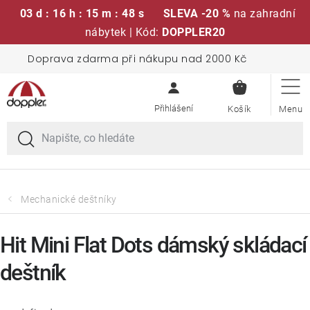
03 d : 16 h : 15 m : 48 s
SLEVA -20 %
na zahradní
nábytek | Kód:
DOPPLER20
Přejít
Doprava zdarma při nákupu nad 2000 Kč
Sedací soupravy
na
NÁKUPN
obsah
KOŠÍK
Slunečníky
Křesla a židle
Polstry a sedáky
Mechanické deštníky
Stoly
Hit Mini Flat Dots dámský skládací
deštník
Lavice a houpačky