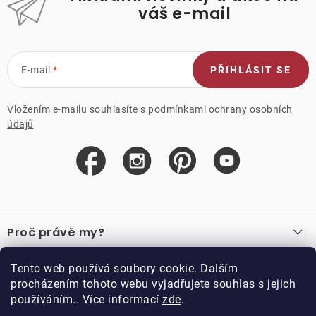
váš e-mail
E-mail
PŘIHLÁSIT SE
Vložením e-mailu souhlasíte s
podmínkami ochrany osobních
údajů
Z
á
Proč právě my?
p
a
O nás
Důležité odkazy
Tento web používá soubory cookie. Dalším
Recenze
t
procházením tohoto webu vyjadřujete souhlas s jejich
Velkoobchod
í
používáním.. Více informací
zde
.
O nákupu
Vzorková prodejna