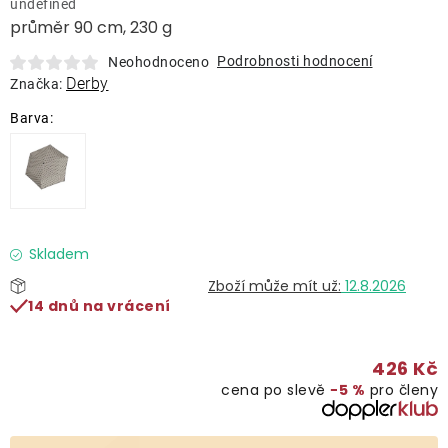
undefined
Lehátka
průměr 90 cm, 230 g
Podrobnosti hodnocení
Neohodnoceno
Doplňky
Derby
Značka:
Deštníky
Gastro produkty
Kolekce
Skladem
12.8.2026
14 dnů na vrácení
Prodávané značky
426 Kč
Klub výhod
cena po slevě
−5 %
pro členy
Naše katalogy