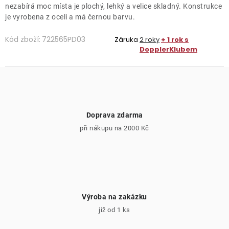
nezabírá moc místa je plochý, lehký a velice skladný. Konstrukce
je vyrobena z oceli a má černou barvu.
Kód zboží:
722565PD03
Záruka
2 roky
+ 1 rok s
DopplerKlubem
Doprava zdarma
při nákupu na 2000 Kč
Výroba na zakázku
již od 1 ks