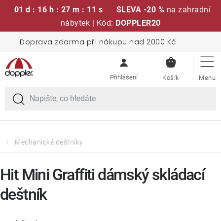
01 d : 16 h : 27 m : 11 s
SLEVA -20 %
na zahradní
nábytek | Kód:
DOPPLER20
Přejít
Doprava zdarma při nákupu nad 2000 Kč
Sedací soupravy
na
NÁKUPN
obsah
KOŠÍK
Slunečníky
Křesla a židle
Polstry a sedáky
Mechanické deštníky
Stoly
Hit Mini Graffiti dámský skládací
deštník
Lavice a houpačky