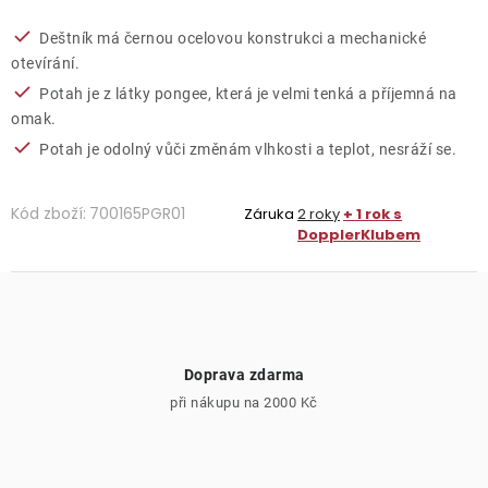
Deštník má černou ocelovou konstrukci a mechanické
otevírání.
Potah je z látky pongee, která je velmi tenká a příjemná na
omak.
Potah je odolný vůči změnám vlhkosti a teplot, nesráží se.
Kód zboží:
700165PGR01
Záruka
2 roky
+ 1 rok s
DopplerKlubem
Doprava zdarma
při nákupu na 2000 Kč