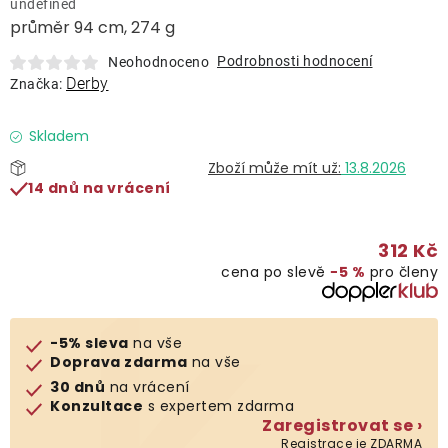
undefined
Lehátka
průměr 94 cm, 274 g
Podrobnosti hodnocení
Neohodnoceno
Doplňky
Derby
Značka:
Deštníky
Skladem
13.8.2026
14 dnů na vrácení
Gastro produkty
312 Kč
Kolekce
cena po slevě
−5 %
pro členy
Prodávané značky
-5% sleva
na vše
Doprava zdarma
na vše
Klub výhod
30 dnů
na vrácení
Konzultace
s expertem zdarma
Zaregistrovat se ›
Naše katalogy
Registrace je ZDARMA