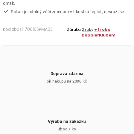
omak.
Potah je odolný vůči změnám vlhkosti a teplot, nesráží se.
Kód zboží:
700165PMA03
Záruka
2 roky
+ 1 rok s
DopplerKlubem
Doprava zdarma
při nákupu na 2000 Kč
Výroba na zakázku
již od 1 ks