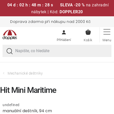
04 d : 02 h : 48 m : 28 s
SLEVA -20 %
na zahradní
nábytek | Kód:
DOPPLER20
Přejít
Doprava zdarma při nákupu nad 2000 Kč
Sedací soupravy
na
NÁKUPN
obsah
KOŠÍK
Slunečníky
Křesla a židle
Polstry a sedáky
Mechanické deštníky
Stoly
Hit Mini Maritime
Lavice a houpačky
undefined
manuální deštník, 94 cm