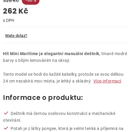
328 Kč
–20 %
262 Kč
O nás
Měrná cena:
Kontakty
Mate dotaz?
Hit Mini Maritime je elegantní manuální deštník,
tmavě modré
barvy s bílým lemováním na okraji.
Tento model se hodí do každé kabelky, protože se svou délkou
24 cm nezabírá moc místa, je lehký a skladný.
Více informací
Informace o produktu:
Deštník má černou ocelovou konstrukci a mechanické
otevírání.
Potah je z látky pongee, která je velmi tenká a příjemná na