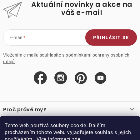
Aktuální novinky a akce na
váš e-mail
E-mail
PŘIHLÁSIT SE
Vložením e-mailu souhlasíte s
podmínkami ochrany osobních
údajů
Z
á
Proč právě my?
p
a
O nás
Důležité odkazy
Tento web používá soubory cookie. Dalším
Recenze
t
procházením tohoto webu vyjadřujete souhlas s jejich
Velkoobchod
í
používáním.. Více informací
zde
.