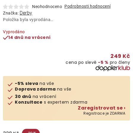
Lehátka
Podrobnosti hodnocení
Neohodnoceno
Derby
Značka:
Položka byla vyprodána…
Doplňky
Vyprodáno
14 dnů na vrácení
Deštníky
249 Kč
Gastro produkty
cena po slevě
−5 %
pro členy
Kolekce
-5% sleva
na vše
Doprava zdarma
na vše
Prodávané značky
30 dnů
na vrácení
Konzultace
s expertem zdarma
Zaregistrovat se ›
Klub výhod
Registrace je ZDARMA
Naše katalogy