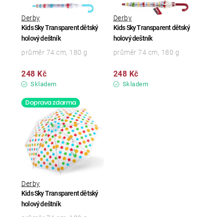
Derby
Derby
Kids Sky Transparent dětský
Kids Sky Transparent dětský
holový deštník
holový deštník
průměr 74 cm, 180 g
průměr 74 cm, 180 g
248 Kč
248 Kč
Skladem
Skladem
Doprava zdarma
Derby
Kids Sky Transparent dětský
holový deštník