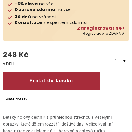
-5% sleva
na vše
Doprava zdarma
na vše
O nás
30 dnů
na vrácení
Konzultace
s expertem zdarma
Kontakty
Zaregistrovat se ›
Registrace je ZDARMA
248 Kč
Měrná cena:
Přidat do košíku
Mate dotaz?
Dětský holový deštník s průhlednou střechou s veselými
obrázky, které dětem rozzáří i deštivé dny. Velice kvalitní
konstrukce ze sklolaminátu, barevná plastová ručka.