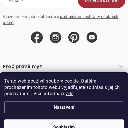
E-mail
PŘIHLÁSIT SE
Vložením e-mailu souhlasíte s
podmínkami ochrany osobních
údajů
Z
á
Proč právě my?
p
a
O nás
Důležité odkazy
Tento web používá soubory cookie. Dalším
Recenze
t
procházením tohoto webu vyjadřujete souhlas s jejich
Velkoobchod
í
používáním.. Více informací
zde
.
O nákupu
Vzorková prodejna
Vrácení a reklamace
Kontakty
Nastavení
Kontakty
Obchodní podmínky
Kariéra
Podmínky věrnostního programu
Blog
Doppler CZ spol. s.r.o.,
Doppler klub
Trocnovská 70, 374 01
Souhlasím
Copyright 2026
DOPPLER CZ spol. s r.o.
. Všechna práva vyhrazena.