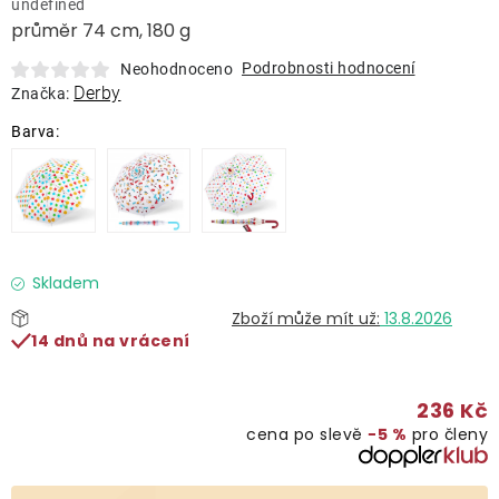
undefined
Lehátka
průměr 74 cm, 180 g
Podrobnosti hodnocení
Neohodnoceno
Doplňky
Derby
Značka:
Deštníky
Gastro produkty
Kolekce
Skladem
13.8.2026
14 dnů na vrácení
Prodávané značky
236 Kč
Klub výhod
cena po slevě
−5 %
pro členy
Naše katalogy