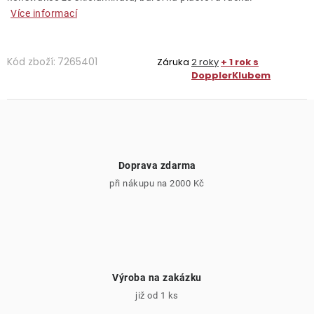
Více informací
Kód zboží:
7265401
Záruka
2 roky
+ 1 rok s
DopplerKlubem
Doprava zdarma
při nákupu na 2000 Kč
Výroba na zakázku
již od 1 ks