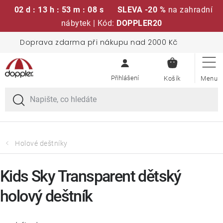
02 d : 13 h : 53 m : 07 s
SLEVA -20 %
na zahradní
nábytek | Kód:
DOPPLER20
Přejít
Doprava zdarma při nákupu nad 2000 Kč
Sedací soupravy
na
NÁKUPN
obsah
KOŠÍK
Slunečníky
Křesla a židle
Polstry a sedáky
Holové deštníky
Stoly
Kids Sky Transparent dětský
holový deštník
Lavice a houpačky