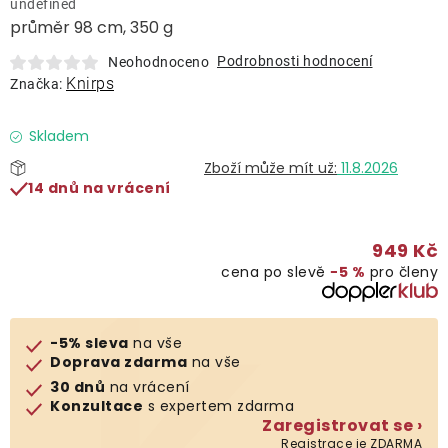
undefined
Lehátka
průměr 98 cm, 350 g
Podrobnosti hodnocení
Neohodnoceno
Doplňky
Knirps
Značka:
Deštníky
Skladem
11.8.2026
14 dnů na vrácení
Gastro produkty
949 Kč
Kolekce
cena po slevě
−5 %
pro členy
Prodávané značky
-5% sleva
na vše
Doprava zdarma
na vše
Klub výhod
30 dnů
na vrácení
Konzultace
s expertem zdarma
Zaregistrovat se ›
Naše katalogy
Registrace je ZDARMA