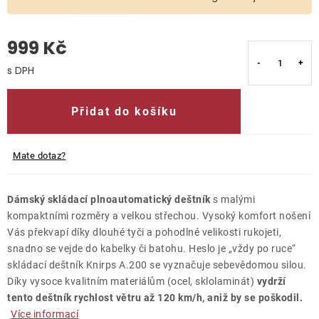
O nás
999 Kč
Kontakty
Měrná cena:
Přidat do košíku
Mate dotaz?
Dámský skládací plnoautomatický deštník
s malými
kompaktními rozměry a velkou střechou. Vysoký komfort nošení
Vás překvapí díky dlouhé tyči a pohodlné velikosti rukojeti,
snadno se vejde do kabelky či batohu. Heslo je „vždy po ruce“
skládací deštník Knirps A.200 se vyznačuje sebevědomou silou.
Díky vysoce kvalitním materiálům (ocel, sklolaminát)
vydrží
tento deštník rychlost větru až 120 km/h, aniž by se poškodil.
Více informací