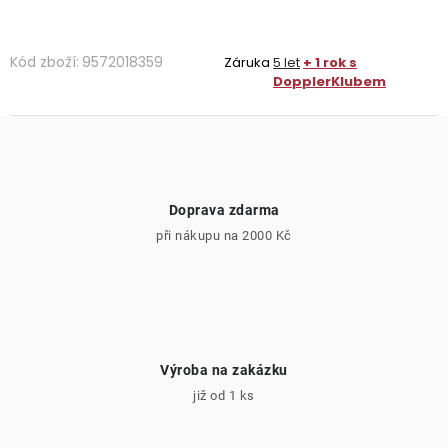
Kód zboží:
9572018359
Záruka
5 let
+ 1 rok s
DopplerKlubem
Doprava zdarma
při nákupu na 2000 Kč
Výroba na zakázku
již od 1 ks