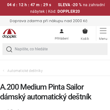
04 d : 12 h : 47 m : 29 s
SLEVA -20 %
na zahradní
nábytek | Kód:
DOPPLER20
Přejít
Doprava zdarma při nákupu nad 2000 Kč
Sedací soupravy
na
NÁKUPN
obsah
KOŠÍK
Slunečníky
Křesla a židle
Polstry a sedáky
Automatické deštníky
Stoly
A.200 Medium Pinta Sailor
dámský automatický deštník
Lavice a houpačky