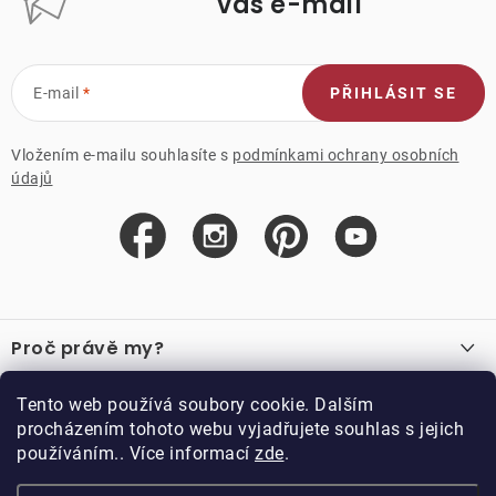
váš e-mail
E-mail
PŘIHLÁSIT SE
Vložením e-mailu souhlasíte s
podmínkami ochrany osobních
údajů
Z
á
Proč právě my?
p
a
O nás
Důležité odkazy
Tento web používá soubory cookie. Dalším
Recenze
t
procházením tohoto webu vyjadřujete souhlas s jejich
Velkoobchod
í
používáním.. Více informací
zde
.
O nákupu
Vzorková prodejna