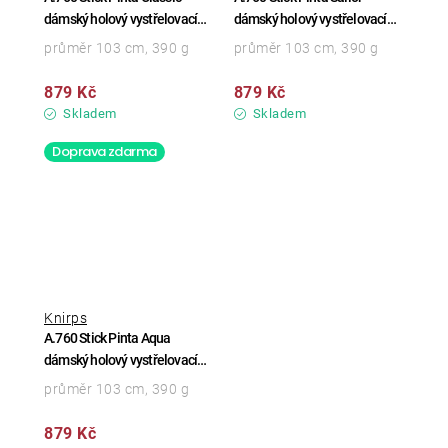
dámský holový vystřelovací
dámský holový vystřelovací
deštník
deštník
průměr 103 cm, 390 g
průměr 103 cm, 390 g
879 Kč
879 Kč
Skladem
Skladem
Doprava zdarma
Knirps
A.760 Stick Pinta Aqua
dámský holový vystřelovací
deštník
průměr 103 cm, 390 g
879 Kč