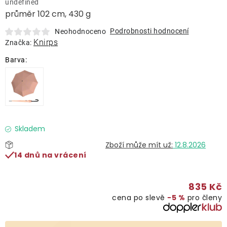
undefined
Lehátka
průměr 102 cm, 430 g
Podrobnosti hodnocení
Neohodnoceno
Doplňky
Knirps
Značka:
Deštníky
Gastro produkty
Kolekce
Skladem
12.8.2026
14 dnů na vrácení
Prodávané značky
835 Kč
Klub výhod
cena po slevě
−5 %
pro členy
Naše katalogy