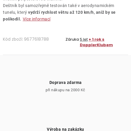
Deštník byl samozřejmě testován také v aerodynamickém
tunelu, který
vydrží rychlost větru až 120 km/h, aniž by se
poškodil.
Více informací
Kód zboží:
9677618788
Záruka
5 let
+ 1 rok s
DopplerKlubem
Doprava zdarma
při nákupu na 2000 Kč
Výroba na zakázku