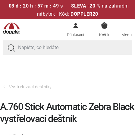
03 d : 20 h : 57 m : 48 s
SLEVA -20 %
na zahradní
nábytek | Kód:
DOPPLER20
NÁKUPN
Přejít
Sedací soupravy
KOŠÍK
na
obsah
Doprava zdarma při nákupu nad 2000 Kč
Slunečníky
Křesla a židle
Polstry a sedáky
Vystřelovací deštníky
Stoly
A.760 Stick Automatic Zebra Black
vystřelovací deštník
Lavice a houpačky