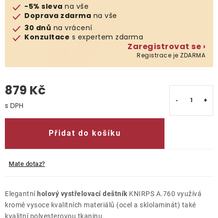
-5% sleva
na vše
Doprava zdarma
na vše
O nás
30 dnů
na vrácení
Konzultace
s expertem zdarma
Kontakty
Zaregistrovat se ›
Registrace je ZDARMA
879 Kč
Měrná cena:
Přidat do košíku
Mate dotaz?
Elegantní
holový vystřelovací deštník
KNIRPS A.760 využívá
kromě vysoce kvalitních materiálů (ocel a sklolaminát) také
kvalitní polyesterovou tkaninu.