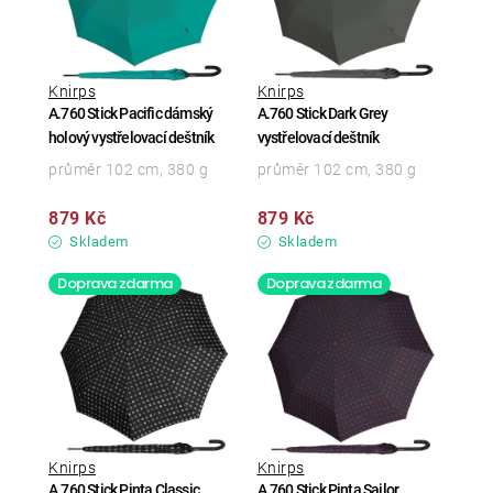
Knirps
Knirps
A.760 Stick Pacific dámský
A.760 Stick Dark Grey
holový vystřelovací deštník
vystřelovací deštník
průměr 102 cm, 380 g
průměr 102 cm, 380 g
879 Kč
879 Kč
Skladem
Skladem
Doprava zdarma
Doprava zdarma
Knirps
Knirps
A.760 Stick Pinta Classic
A.760 Stick Pinta Sailor