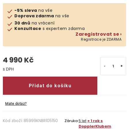
-5% sleva
na vše
O nás
Doprava zdarma
na vše
30 dnů
na vrácení
Kontakty
Konzultace
s expertem zdarma
Zaregistrovat se ›
Registrace je ZDARMA
4 990 Kč
Měrná cena:
Přidat do košíku
Mate dotaz?
Kód zboží:
85999KNBR105150
Záruka
5 let
+ 1 rok s
DopplerKlubem