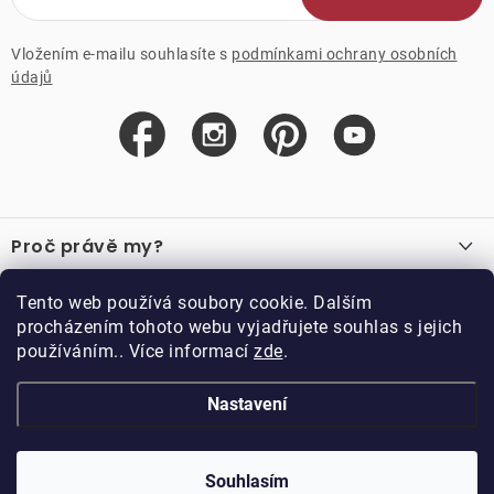
Vložením e-mailu souhlasíte s
podmínkami ochrany osobních
údajů
Z
á
Proč právě my?
p
a
O nás
Důležité odkazy
Tento web používá soubory cookie. Dalším
Recenze
t
procházením tohoto webu vyjadřujete souhlas s jejich
Velkoobchod
í
používáním.. Více informací
zde
.
O nákupu
Vzorková prodejna
Vrácení a reklamace
Kontakty
Nastavení
Kontakty
Obchodní podmínky
Kariéra
Podmínky věrnostního programu
Blog
Doppler CZ spol. s.r.o.,
Doppler klub
Trocnovská 70, 374 01
Souhlasím
Copyright 2026
DOPPLER CZ spol. s r.o.
. Všechna práva vyhrazena.