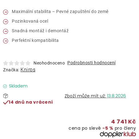
Lehátka
Maximální stabilita – Pevné zapuštění do země
Pozinkovaná ocel
Doplňky
Snadná montáž i demontáž
Deštníky
Perfektní kompatibilita
Gastro produkty
Podrobnosti hodnocení
Neohodnoceno
Knirps
Značka:
Kolekce
Skladem
13.8.2026
Prodávané značky
14 dnů na vrácení
Klub výhod
4 741 Kč
cena po slevě
−5 %
pro členy
Naše katalogy