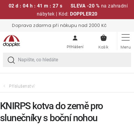
02 d : 04 h : 41 m : 27 s
SLEVA -20 %
na zahradní
nábytek | Kód:
DOPPLER20
Přejít
Doprava zdarma při nákupu nad 2000 Kč
Sedací soupravy
na
NÁKUPN
obsah
KOŠÍK
Slunečníky
Křesla a židle
Polstry a sedáky
Příslušenství
Stoly
KNIRPS kotva do země pro
slunečníky s boční nohou
Lavice a houpačky