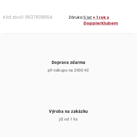
Kód zboží:
9637608664
Záruka
5 let
+ 1 rok s
DopplerKlubem
Doprava zdarma
při nákupu na 2000 Kč
Výroba na zakázku
již od 1 ks