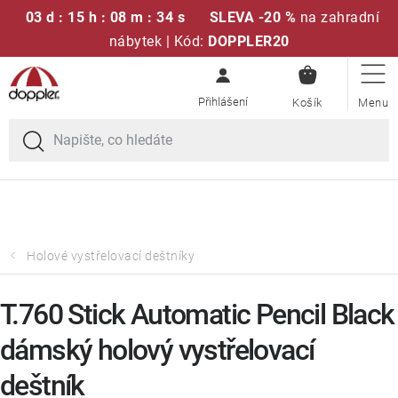
03 d : 15 h : 08 m : 34 s
SLEVA -20 %
na zahradní
nábytek | Kód:
DOPPLER20
NÁKUPN
Přejít
Sedací soupravy
KOŠÍK
na
obsah
Doprava zdarma při nákupu nad 2000 Kč
Slunečníky
Křesla a židle
Polstry a sedáky
Holové vystřelovací deštníky
Stoly
T.760 Stick Automatic Pencil Black
dámský holový vystřelovací
Lavice a houpačky
deštník