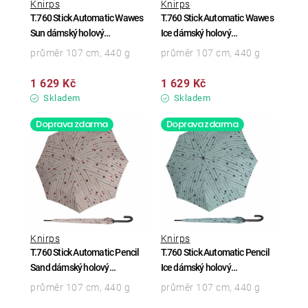
Knirps
Knirps
T.760 Stick Automatic Wawes
T.760 Stick Automatic Wawes
Sun dámský holový
Ice dámský holový
vystřelovací deštník
vystřelovací deštník
průměr 107 cm, 440 g
průměr 107 cm, 440 g
1 629 Kč
1 629 Kč
Skladem
Skladem
Doprava zdarma
Doprava zdarma
Knirps
Knirps
T.760 Stick Automatic Pencil
T.760 Stick Automatic Pencil
Sand dámský holový
Ice dámský holový
vystřelovací deštník
vystřelovací deštník
průměr 107 cm, 440 g
průměr 107 cm, 440 g