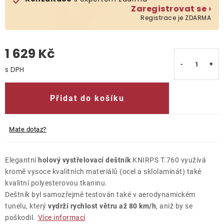
Zaregistrovat se ›
Registrace je ZDARMA
O nás
Kontakty
1 629 Kč
Měrná cena:
Přidat do košíku
Mate dotaz?
Elegantní
holový vystřelovací deštník
KNIRPS T.760 využívá
kromě vysoce kvalitních materiálů (ocel a sklolaminát) také
kvalitní polyesterovou tkaninu.
Deštník byl samozřejmě testován také v aerodynamickém
tunelu, který
vydrží rychlost větru až 80 km/h
, aniž by se
poškodil.
Více informací