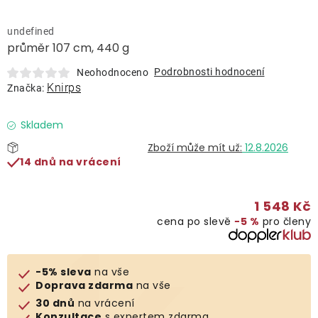
Lehátka
undefined
průměr 107 cm, 440 g
Doplňky
Podrobnosti hodnocení
Neohodnoceno
Knirps
Značka:
Deštníky
Skladem
Gastro produkty
12.8.2026
14 dnů na vrácení
Kolekce
1 548 Kč
cena po slevě
−5 %
pro členy
Prodávané značky
Klub výhod
-5% sleva
na vše
Doprava zdarma
na vše
30 dnů
na vrácení
Naše katalogy
Konzultace
s expertem zdarma