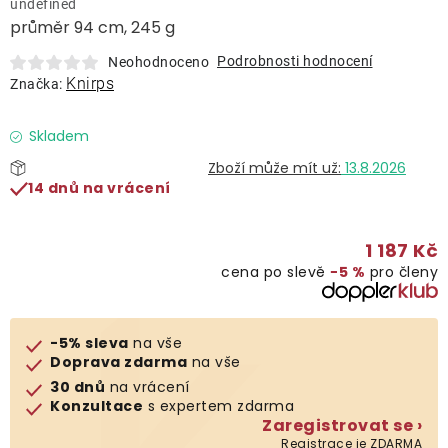
undefined
Lehátka
průměr 94 cm, 245 g
Podrobnosti hodnocení
Neohodnoceno
Doplňky
Knirps
Značka:
Deštníky
Skladem
13.8.2026
14 dnů na vrácení
Gastro produkty
1 187 Kč
Kolekce
cena po slevě
−5 %
pro členy
Prodávané značky
-5% sleva
na vše
Doprava zdarma
na vše
Klub výhod
30 dnů
na vrácení
Konzultace
s expertem zdarma
Zaregistrovat se ›
Naše katalogy
Registrace je ZDARMA