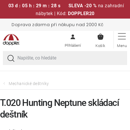
03 d : 05 h : 29 m : 27 s
SLEVA -20 %
na zahradní
nábytek | Kód:
DOPPLER20
Přejít
Doprava zdarma při nákupu nad 2000 Kč
Sedací soupravy
na
NÁKUPN
obsah
KOŠÍK
Slunečníky
Křesla a židle
Polstry a sedáky
Mechanické deštníky
Stoly
T.020 Hunting Neptune skládací
deštník
Lavice a houpačky