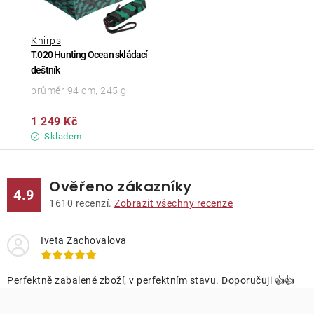
Knirps
T.020 Hunting Ocean skládací
deštník
průměr 94 cm, 245 g
1 249 Kč
Skladem
Ověřeno zákazníky
4.9
1610
recenzí.
Zobrazit všechny recenze
Iveta Zachovalova
Perfektně zabalené zboží, v perfektním stavu. Doporučuji 👍👍