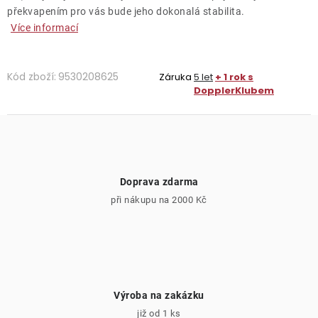
překvapením pro vás bude jeho dokonalá stabilita.
Více informací
Kód zboží:
9530208625
Záruka
5 let
+ 1 rok s
DopplerKlubem
Doprava zdarma
při nákupu na 2000 Kč
Výroba na zakázku
již od 1 ks