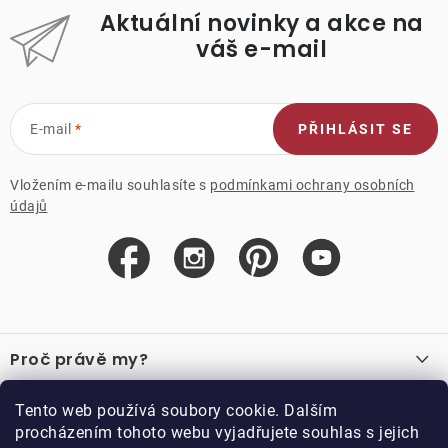
Aktuální novinky a akce na
váš e-mail
E-mail
PŘIHLÁSIT SE
Vložením e-mailu souhlasíte s
podmínkami ochrany osobních
údajů
Z
á
Proč právě my?
p
a
O nás
Důležité odkazy
Tento web používá soubory cookie. Dalším
Recenze
t
procházením tohoto webu vyjadřujete souhlas s jejich
Velkoobchod