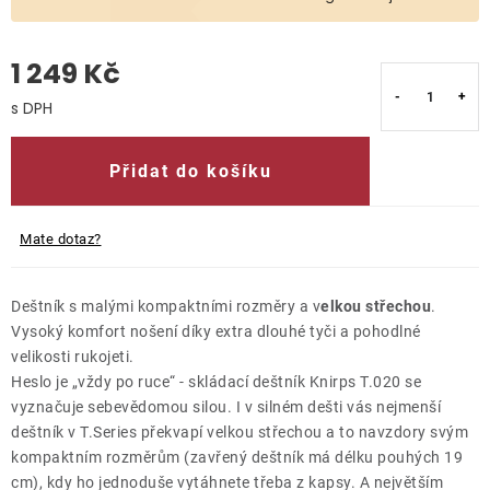
O nás
1 249 Kč
Kontakty
Měrná cena:
Přidat do košíku
Mate dotaz?
Deštník s malými kompaktními rozměry a v
elkou střechou
.
Vysoký komfort nošení díky extra dlouhé tyči a pohodlné
velikosti rukojeti.
Heslo je „vždy po ruce“ - skládací deštník Knirps T.020 se
vyznačuje sebevědomou silou. I v silném dešti vás nejmenší
deštník v T.Series překvapí velkou střechou a to navzdory svým
kompaktním rozměrům (zavřený deštník má délku pouhých 19
cm), kdy ho jednoduše vytáhnete třeba z kapsy. A největším